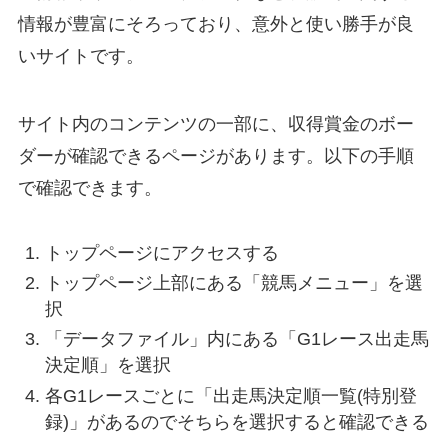
情報が豊富にそろっており、意外と使い勝手が良
いサイトです。
サイト内のコンテンツの一部に、収得賞金のボー
ダーが確認できるページがあります。以下の手順
で確認できます。
トップページにアクセスする
トップページ上部にある「競馬メニュー」を選
択
「データファイル」内にある「G1レース出走馬
決定順」を選択
各G1レースごとに「出走馬決定順一覧(特別登
録)」があるのでそちらを選択すると確認できる