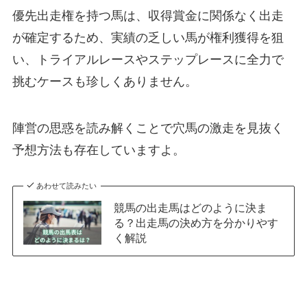
優先出走権を持つ馬は、収得賞金に関係なく出走
が確定するため、実績の乏しい馬が権利獲得を狙
い、トライアルレースやステップレースに全力で
挑むケースも珍しくありません。
陣営の思惑を読み解くことで穴馬の激走を見抜く
予想方法も存在していますよ。
あわせて読みたい
競馬の出走馬はどのように決ま
る？出走馬の決め方を分かりやす
く解説