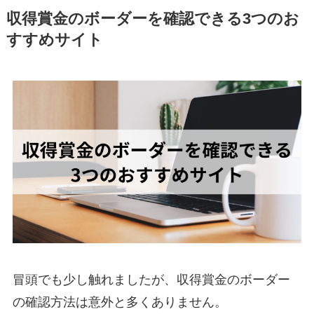
収得賞金のボーダーを確認できる3つのお
すすめサイト
冒頭でも少し触れましたが、収得賞金のボーダー
の確認方法は意外と多くありません。