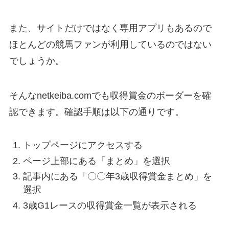
また、サイトだけではなく専用アプリもあるので
ほとんどの競馬ファンが利用しているのではない
でしょうか。
そんなnetkeiba.comでも収得賞金のボーダーを確
認できます。確認手順は以下の通りです。
トップページにアクセスする
ページ上部にある「まとめ」を選択
記事内にある「〇〇年3歳収得賞金まとめ」を
選択
3歳G1レースの収得賞金一覧が表示される