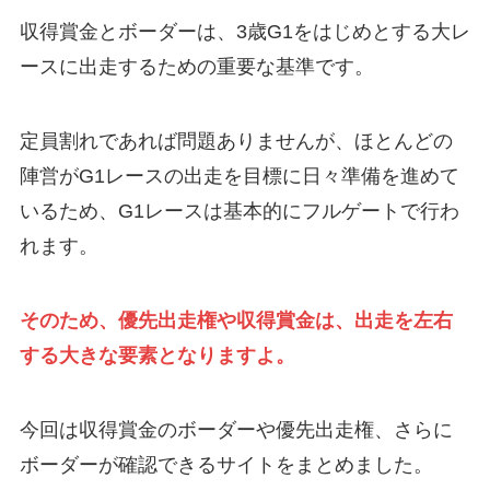
収得賞金とボーダーは、3歳G1をはじめとする大レ
ースに出走するための重要な基準です。
定員割れであれば問題ありませんが、ほとんどの
陣営がG1レースの出走を目標に日々準備を進めて
いるため、G1レースは基本的にフルゲートで行わ
れます。
そのため、優先出走権や収得賞金は、出走を左右
する大きな要素となりますよ。
今回は収得賞金のボーダーや優先出走権、さらに
ボーダーが確認できるサイトをまとめました。