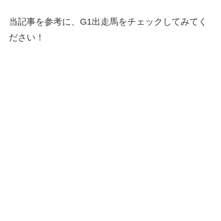
当記事を参考に、G1出走馬をチェックしてみてく
ださい！