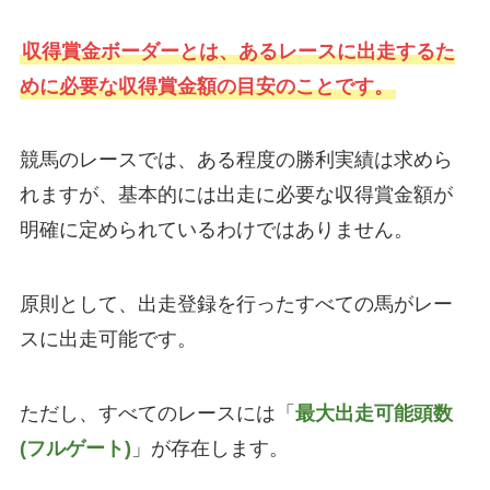
収得賞金ボーダーとは、あるレースに出走するた
めに必要な収得賞金額の目安のことです。
競馬のレースでは、ある程度の勝利実績は求めら
れますが、基本的には出走に必要な収得賞金額が
明確に定められているわけではありません。
原則として、出走登録を行ったすべての馬がレー
スに出走可能です。
ただし、すべてのレースには「
最大出走可能頭数
(フルゲート)
」が存在します。