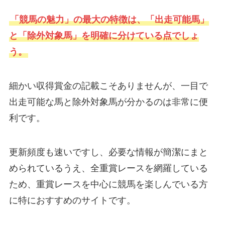
「競馬の魅力」の最大の特徴は、「出走可能馬」
と「除外対象馬」を明確に分けている点でしょ
う。
細かい収得賞金の記載こそありませんが、一目で
出走可能な馬と除外対象馬が分かるのは非常に便
利です。
更新頻度も速いですし、必要な情報が簡潔にまと
められているうえ、全重賞レースを網羅している
ため、重賞レースを中心に競馬を楽しんでいる方
に特におすすめのサイトです。