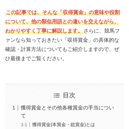
この記事では、そんな「収得賞金」の意味や役割
について、他の類似用語との違いを交えながら、
わかりやすく丁寧に解説します。
さらに、競馬フ
ァンなら知っておきたい「収得賞金」の具体的な
確認・計算方法についてもご紹介しますので、ぜ
ひ最後までご覧ください。
目次
獲得賞金とその他各種賞金の手当につい
て
獲得賞金(本賞金・総賞金)とは