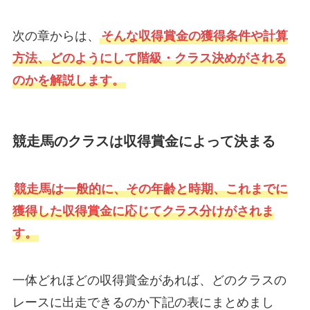
次の章からは、
そんな収得賞金の獲得条件や計算
方法、どのようにして階級・クラス決めがされる
のかを解説します。
競走馬のクラスは収得賞金によって決まる
競走馬は一般的に、その年齢と時期、これまでに
獲得した収得賞金に応じてクラス分けがされま
す。
一体どれほどの収得賞金があれば、どのクラスの
レースに出走できるのか下記の表にまとめまし