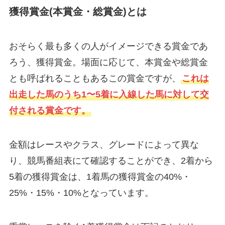
獲得賞金(本賞金・総賞金)とは
おそらく最も多くの人がイメージできる賞金であ
ろう、獲得賞金。場面に応じて、本賞金や総賞金
とも呼ばれることもあるこの賞金ですが、
これは
出走した馬のうち1〜5着に入線した馬に対して交
付される賞金です。
金額はレースやクラス、グレードによって異な
り、競馬番組表にて確認することができ、2着から
5着の獲得賞金は、1着馬の獲得賞金の40%・
25%・15%・10%となっています。