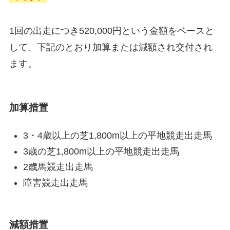
1回の出走につき520,000円という金額をベースと
して、下記のとおり加算または減額され交付され
ます。
加算措置
3・4歳以上の芝1,800m以上の平地競走出走馬
3歳の芝1,800m以上の平地競走出走馬
2歳馬競走出走馬
障害競走出走馬
減額措置