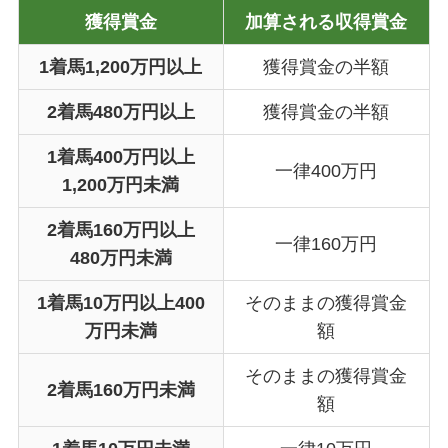
獲得賞金
加算される収得賞金
1着馬1,200万円以上
獲得賞金の半額
2着馬480万円以上
獲得賞金の半額
1着馬400万円以上
一律400万円
1,200万円未満
2着馬160万円以上
一律160万円
480万円未満
1着馬10万円以上400
そのままの獲得賞金
万円未満
額
そのままの獲得賞金
2着馬160万円未満
額