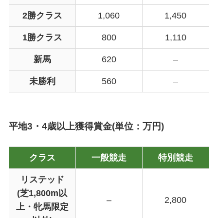
2勝クラス
1,060
1,450
1勝クラス
800
1,110
新馬
620
–
未勝利
560
–
平地3・4歳以上獲得賞金(単位：万円)
クラス
一般競走
特別競走
リステッド
(芝1,800m以
–
2,800
上・牝馬限定