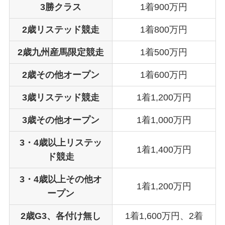
3勝クラス
1着900万円
2歳リステッド競走
1着800万円
2歳九州産馬限定競走
1着500万円
2歳その他オープン
1着600万円
3歳リステッド競走
1着1,200万円
3歳その他オープン
1着1,000万円
3・4歳以上リステッ
1着1,400万円
ド競走
3・4歳以上その他オ
1着1,200万円
ープン
2歳G3、各付け無し
1着1,600万円、2着