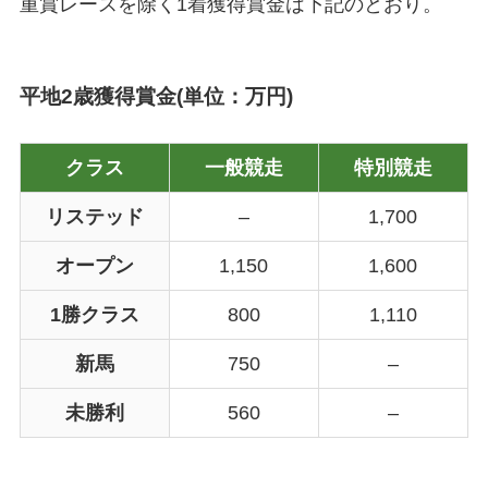
重賞レースを除く1着獲得賞金は下記のとおり。
平地2歳獲得賞金(単位：万円)
クラス
一般競走
特別競走
リステッド
–
1,700
オープン
1,150
1,600
1勝クラス
800
1,110
新馬
750
–
未勝利
560
–