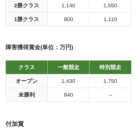
2勝クラス
1,140
1,550
1勝クラス
800
1,110
障害獲得賞金(単位：万円)
クラス
一般競走
特別競走
オープン
1,430
1,750
未勝利
840
–
付加賞