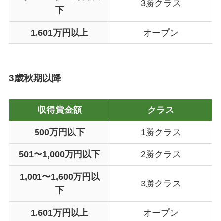
3勝クラス
下
1,601万円以上
オープン
3歳秋期以降
収得賞金額
クラス
500万円以下
1勝クラス
501〜1,000万円以下
2勝クラス
1,001〜1,600万円以
3勝クラス
下
1,601万円以上
オープン