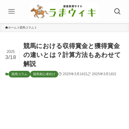
ホーム
競馬コラム
競馬における収得賞金と獲得賞金
2025
の違いとは？計算方法もあわせて
3/18
解説
2025年3月16日
2025年3月18日
競馬コラム
競馬初心者向け