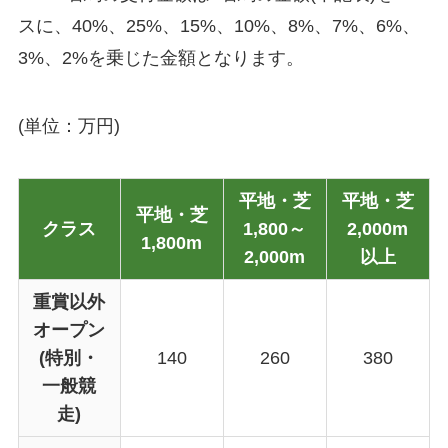
スに、40%、25%、15%、10%、8%、7%、6%、
3%、2%を乗じた金額となります。
(単位：万円)
平地・芝
平地・芝
平地・芝
クラス
1,800～
2,000m
1,800m
2,000m
以上
重賞以外
オープン
(特別・
140
260
380
一般競
走)