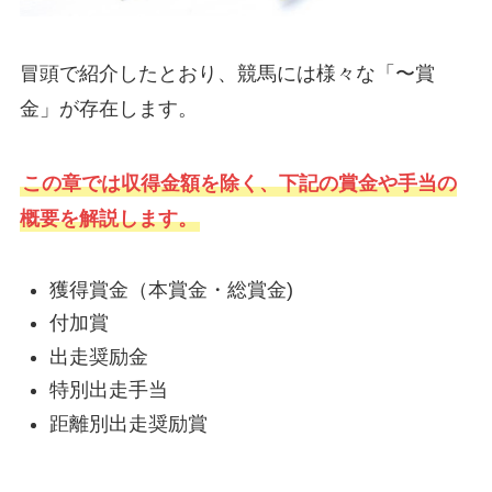
冒頭で紹介したとおり、競馬には様々な「〜賞
金」が存在します。
この章では収得金額を除く、下記の賞金や手当の
概要を解説します。
獲得賞金（本賞金・総賞金)
付加賞
出走奨励金
特別出走手当
距離別出走奨励賞