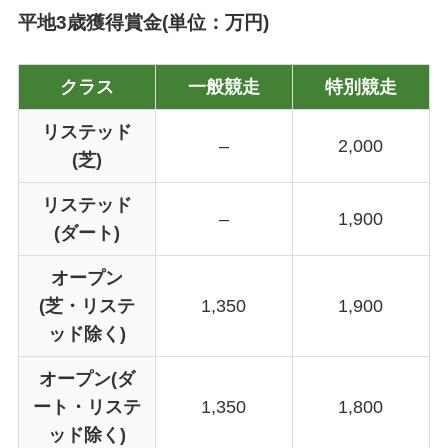
平地3歳獲得賞金(単位：万円)
クラス
一般競走
特別競走
リステッド
–
2,000
(芝)
リステッド
–
1,900
(ダート)
オープン
(芝・リステ
1,350
1,900
ッド除く)
オープン(ダ
ート・リステ
1,350
1,800
ッド除く)