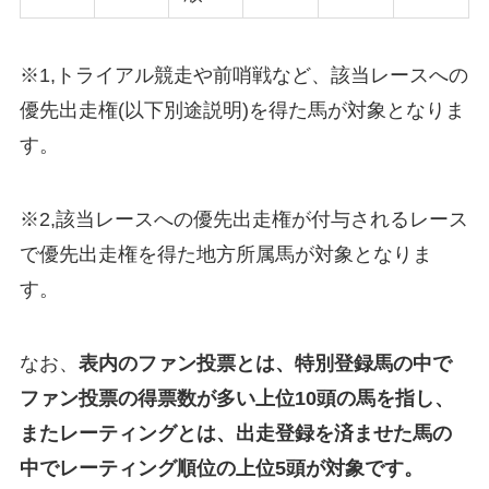
※1,トライアル競走や前哨戦など、該当レースへの
優先出走権(以下別途説明)を得た馬が対象となりま
す。
※2,該当レースへの優先出走権が付与されるレース
で優先出走権を得た地方所属馬が対象となりま
す。
なお、
表内のファン投票とは、特別登録馬の中で
ファン投票の得票数が多い上位10頭の馬を指し、
またレーティングとは、出走登録を済ませた馬の
中でレーティング順位の上位5頭が対象です。