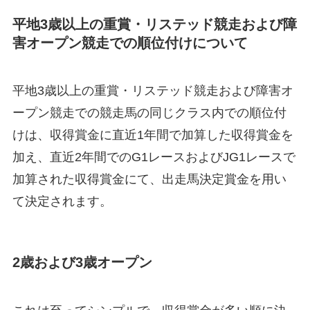
平地3歳以上の重賞・リステッド競走および障
害オープン競走での順位付けについて
平地3歳以上の重賞・リステッド競走および障害オ
ープン競走での競走馬の同じクラス内での順位付
けは、収得賞金に直近1年間で加算した収得賞金を
加え、直近2年間でのG1レースおよびJG1レースで
加算された収得賞金にて、出走馬決定賞金を用い
て決定されます。
2歳および3歳オープン