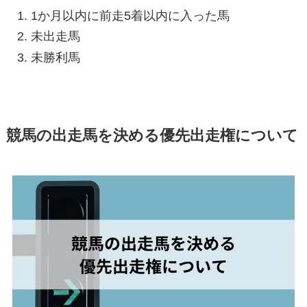
1か月以内に前走5着以内に入った馬
未出走馬
未勝利馬
競馬の出走馬を決める優先出走権について