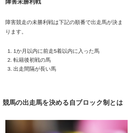
障害未勝利戦
障害競走の未勝利戦は下記の順番で出走馬が決ま
ります。
1か月以内に前走5着以内に入った馬
転籍後初戦の馬
出走間隔が長い馬
競馬の出走馬を決める自ブロック制とは