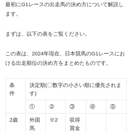
最初にG1レースの出走馬の決め方について解説し
ます。
まずは、以下の表をご覧ください。
この表は、2024年現在、日本競馬のG1レースにお
ける出走順位の決め方をまとめたものです。
条
決定順(〇数字の小さい順に優先されま
件
す)
①
➁
③
④
⑤
2歳
外国
※2
収得
馬
賞金