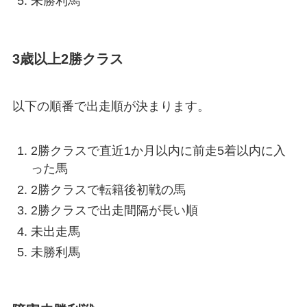
未勝利馬
3歳以上2勝クラス
以下の順番で出走順が決まります。
2勝クラスで直近1か月以内に前走5着以内に入
った馬
2勝クラスで転籍後初戦の馬
2勝クラスで出走間隔が長い順
未出走馬
未勝利馬