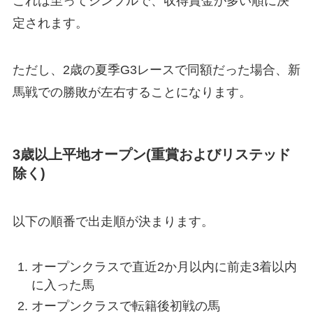
これは至ってシンプルで、収得賞金が多い順に決
定されます。
ただし、2歳の夏季G3レースで同額だった場合、新
馬戦での勝敗が左右することになります。
3歳以上平地オープン(重賞およびリステッド
除く)
以下の順番で出走順が決まります。
オープンクラスで直近2か月以内に前走3着以内
に入った馬
オープンクラスで転籍後初戦の馬