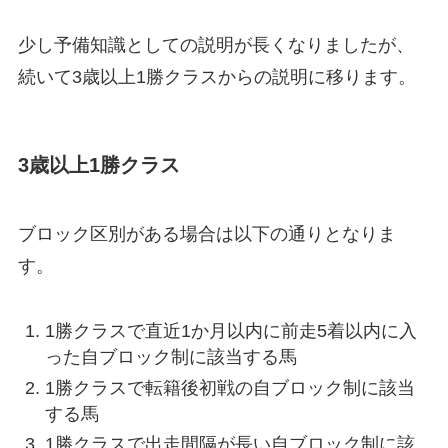
少し予備知識としての説明が長くなりましたが、
続いて3歳以上1勝クラスからの説明に移ります。
3歳以上1勝クラス
ブロック区別がある場合は以下の通りとなりま
す。
1勝クラスで直近1か月以内に前走5着以内に入
った自ブロック制に該当する馬
1勝クラスで転籍後初戦の自ブロック制に該当
する馬
1勝クラスで出走間隔が長い自ブロック制に該