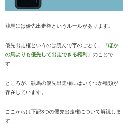
競馬には優先出走権というルールがあります。
優先出走権というのは読んで字のごとく、『
ほか
の馬よりも優先して出走できる権利
』のことで
す。
ところが、競馬の優先出走権にはいくつか種類が
存在しています。
ここからは下記3つの優先出走権について解説しま
す。