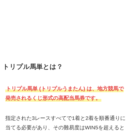
トリプル馬単とは？
トリプル馬単 (トリプルうまたん) は、地方競馬で
発売されるくじ形式の高配当馬券です。
指定された3レースすべてで1着と2着を順番通りに
当てる必要があり、その難易度はWIN5を超えると