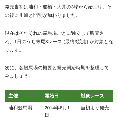
発売当初は浦和・船橋・大井の3場から始まり、そ
の後に川崎と門別が加わりました。
現在はそれぞれの競馬場ごとに独立して販売さ
れ、1日のうち末尾3レース (最終3競走) が対象とな
ります。
次に、各競馬場の概要と発売開始時期を整理して
みましょう。
主催
開始日
対象レース
浦和競馬場
2014年6月1
当初より発売
日