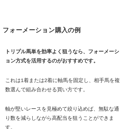
フォーメーション購入の例
トリプル馬単を効率よく狙うなら、フォーメーシ
ョン方式を活用するのがおすすめです。
これは1着または2着に軸馬を固定し、相手馬を複
数選んで組み合わせる買い方です。
軸が堅いレースを見極めて絞り込めば、無駄な通
り数を減らしながら高配当を狙うことができま
す。