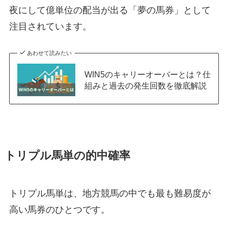
夜にして億単位の配当が出る「夢の馬券」として
注目されています。
あわせて読みたい
WIN5のキャリーオーバーとは？仕
組みと過去の発生回数を徹底解説
トリプル馬単の的中確率
トリプル馬単は、地方競馬の中でも最も難易度が
高い馬券のひとつです。