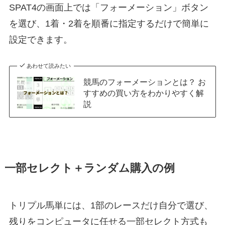
SPAT4の画面上では「フォーメーション」ボタン
を選び、1着・2着を順番に指定するだけで簡単に
設定できます。
あわせて読みたい
競馬のフォーメーションとは？ お
すすめの買い方をわかりやすく解
説
一部セレクト＋ランダム購入の例
トリプル馬単には、1部のレースだけ自分で選び、
残りをコンピュータに任せる一部セレクト方式も