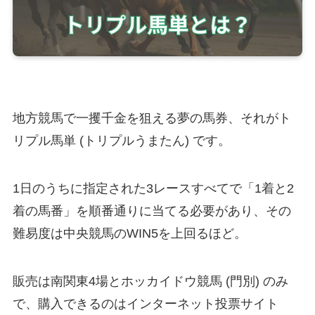
地方競馬で一攫千金を狙える夢の馬券、それがト
リプル馬単 (トリプルうまたん) です。
1日のうちに指定された3レースすべてで「1着と2
着の馬番」を順番通りに当てる必要があり、その
難易度は中央競馬のWIN5を上回るほど。
販売は南関東4場とホッカイドウ競馬 (門別) のみ
で、購入できるのはインターネット投票サイト