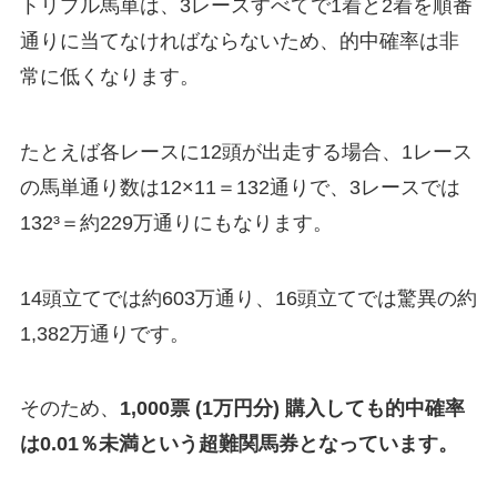
トリプル馬単は、3レースすべてで1着と2着を順番
通りに当てなければならないため、的中確率は非
常に低くなります。
たとえば各レースに12頭が出走する場合、1レース
の馬単通り数は12×11＝132通りで、3レースでは
132³＝約229万通りにもなります。
14頭立てでは約603万通り、16頭立てでは驚異の約
1,382万通りです。
そのため、
1,000票 (1万円分) 購入しても的中確率
は0.01％未満という超難関馬券となっています。