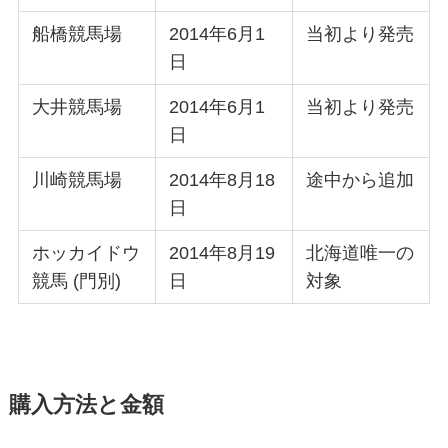
船橋競馬場
2014年6月1
当初より発売
日
大井競馬場
2014年6月1
当初より発売
日
川崎競馬場
2014年8月18
途中から追加
日
ホッカイドウ
2014年8月19
北海道唯一の
競馬 (門別)
日
対象
購入方法と金額