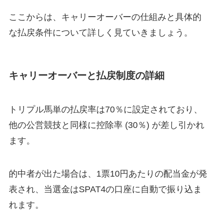
ここからは、キャリーオーバーの仕組みと具体的
な払戻条件について詳しく見ていきましょう。
キャリーオーバーと払戻制度の詳細
トリプル馬単の払戻率は70％に設定されており、
他の公営競技と同様に控除率 (30％) が差し引かれ
ます。
的中者が出た場合は、1票10円あたりの配当金が発
表され、当選金はSPAT4の口座に自動で振り込ま
れます。