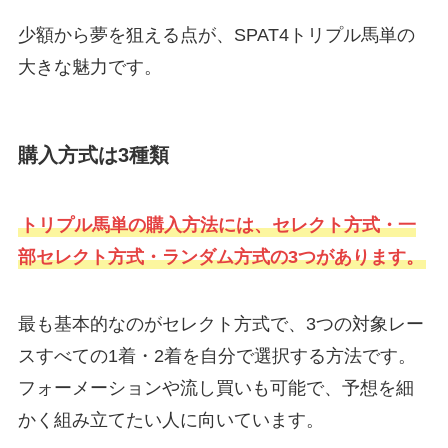
少額から夢を狙える点が、SPAT4トリプル馬単の
大きな魅力です。
購入方式は3種類
トリプル馬単の購入方法には、セレクト方式・一
部セレクト方式・ランダム方式の3つがあります。
最も基本的なのがセレクト方式で、3つの対象レー
スすべての1着・2着を自分で選択する方法です。
フォーメーションや流し買いも可能で、予想を細
かく組み立てたい人に向いています。