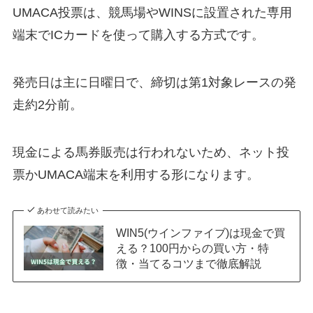
UMACA投票は、競馬場やWINSに設置された専用
端末でICカードを使って購入する方式です。
発売日は主に日曜日で、締切は第1対象レースの発
走約2分前。
現金による馬券販売は行われないため、ネット投
票かUMACA端末を利用する形になります。
あわせて読みたい
WIN5(ウインファイブ)は現金で買
える？100円からの買い方・特
徴・当てるコツまで徹底解説