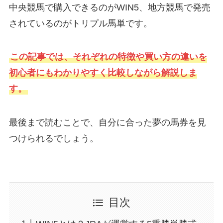
中央競馬で購入できるのがWIN5、地方競馬で発売
されているのがトリプル馬単です。
この記事では、それぞれの特徴や買い方の違いを
初心者にもわかりやすく比較しながら解説しま
す。
最後まで読むことで、自分に合った夢の馬券を見
つけられるでしょう。
目次