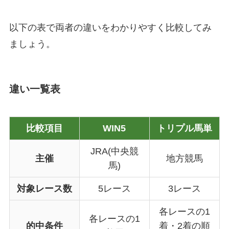
以下の表で両者の違いをわかりやすく比較してみ
ましょう。
違い一覧表
比較項目
WIN5
トリプル馬単
JRA(中央競
主催
地方競馬
馬)
対象レース数
5レース
3レース
各レースの1
各レースの1
的中条件
着・2着の順