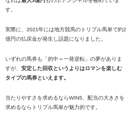
なれば
最大3億円
ものポテンシャルを秘めていま
す。
実際に、2021年には地方競馬のトリプル馬単で約2
億円の払戻金が発生し話題になりました。
いずれの馬券も「的中＝一発逆転」の夢がありま
すが、
安定した回収というよりはロマンを楽しむ
タイプの馬券といえます。
当たりやすさを求めるならWIN5、配当の大きさを
求めるならトリプル馬単が魅力的です。