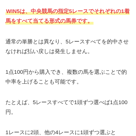
WIN5は、中央競馬の指定5レースでそれぞれの1着
馬をすべて当てる形式の馬券です。
通常の単勝とは異なり、5レースすべてを的中させ
なければ払い戻しは発生しません。
1点100円から購入でき、複数の馬を選ぶことで的
中率を上げることも可能です。
たとえば、5レースすべてで1頭ずつ選べば1点100
円。
1レースに2頭、他の4レースに1頭ずつ選ぶと