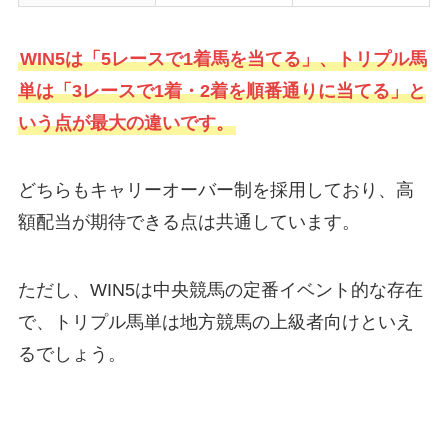
WIN5は「5レースで1着馬を当てる」、トリプル馬
単は「3レースで1着・2着を順番通りに当てる」と
いう点が最大の違いです。
どちらもキャリーオーバー制を採用しており、高
額配当が期待できる点は共通しています。
ただし、WIN5は中央競馬の定番イベント的な存在
で、トリプル馬単は地方競馬の上級者向けといえ
るでしょう。