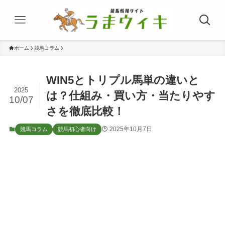
ホーム
競馬コラム
WIN5とトリプル馬単の違いと
2025
は？仕組み・買い方・当たりやす
10/07
さを徹底比較！
2025年10月7日
競馬コラム
競馬初心者向け