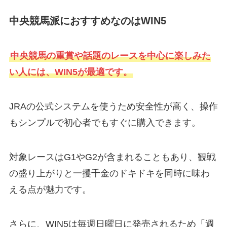
中央競馬派におすすめなのはWIN5
中央競馬の重賞や話題のレースを中心に楽しみた
い人には、WIN5が最適です。
JRAの公式システムを使うため安全性が高く、操作
もシンプルで初心者でもすぐに購入できます。
対象レースはG1やG2が含まれることもあり、観戦
の盛り上がりと一攫千金のドキドキを同時に味わ
える点が魅力です。
さらに、WIN5は毎週日曜日に発売されるため「週