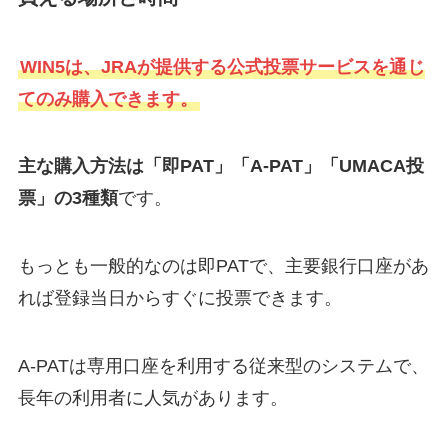
WIN5は、JRAが提供する公式投票サービスを通じ
てのみ購入できます。
主な購入方法は「即PAT」「A-PAT」「UMACA投
票」の3種類
です。
もっとも一般的なのは即PATで、主要銀行口座があ
れば登録当日からすぐに投票できます。
A-PATは専用口座を利用する従来型のシステムで、
長年の利用者に人気があります。