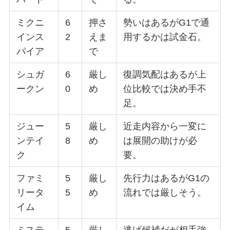
ミクニ
6
押さ
勢いはあるがG1で通
インス
2
えま
用するかは試金石。
パイア
で
シュガ
6
厳し
復調気配はあるが上
ークン
0
め
位比較では決め手不
足。
ジュー
5
厳し
近走内容から一変に
ンテイ
8
め
は展開の助けが必
ク
要。
ファミ
5
厳し
先行力はあるがG1の
リータ
5
め
流れでは厳しそう。
イム
ミステ
5
厳し
逃げ候補だが相手強