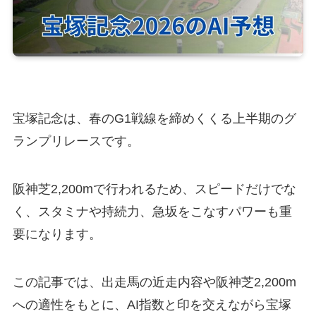
宝塚記念は、春のG1戦線を締めくくる上半期のグ
ランプリレースです。
阪神芝2,200mで行われるため、スピードだけでな
く、スタミナや持続力、急坂をこなすパワーも重
要になります。
この記事では、出走馬の近走内容や阪神芝2,200m
への適性をもとに、AI指数と印を交えながら宝塚