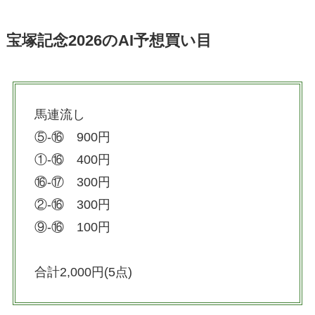
宝塚記念2026のAI予想買い目
馬連流し
⑤-⑯ 900円
①-⑯ 400円
⑯-⑰ 300円
②-⑯ 300円
⑨-⑯ 100円
合計2,000円(5点)