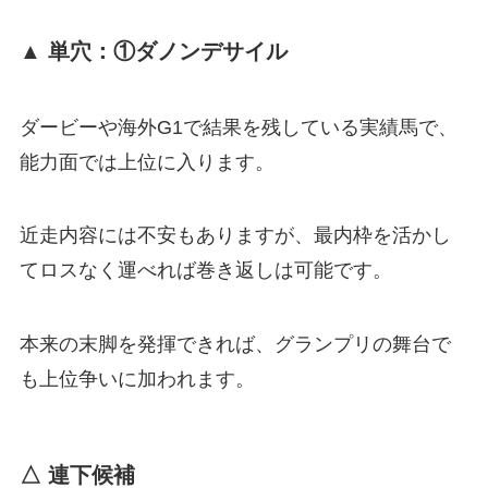
▲ 単穴：①ダノンデサイル
ダービーや海外G1で結果を残している実績馬で、
能力面では上位に入ります。
近走内容には不安もありますが、最内枠を活かし
てロスなく運べれば巻き返しは可能です。
本来の末脚を発揮できれば、グランプリの舞台で
も上位争いに加われます。
△ 連下候補