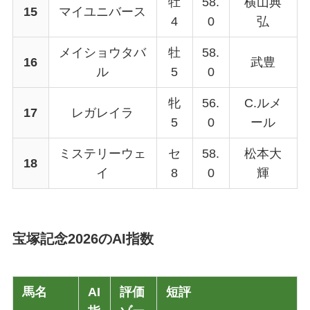
牡
58.
横山典
15
マイユニバース
4
0
弘
メイショウタバ
牡
58.
16
武豊
ル
5
0
牝
56.
C.ルメ
17
レガレイラ
5
0
ール
ミステリーウェ
セ
58.
松本大
18
イ
8
0
輝
宝塚記念2026のAI指数
馬名
AI
評価
短評