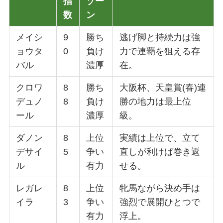
指
ゾー
数
ン
メイシ
9
勝ち
逃げ脚と持続力は強
ョウタ
0
負け
力で連覇を狙える存
バル
濃厚
在。
クロワ
8
勝ち
大阪杯、天皇賞(春)連
デュノ
8
負け
勝の地力は最上位
ール
濃厚
級。
ダノン
8
上位
実績は上位で、立て
デサイ
5
争い
直しが利けば巻き返
ル
有力
せる。
レガレ
8
上位
牝馬ながら決め手は
イラ
3
争い
強烈で展開ひとつで
有力
浮上。