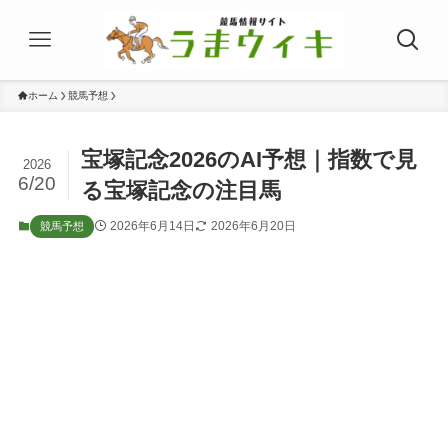
ホーム
競馬予想
宝塚記念2026のAI予想｜指数で見
2026
6/20
る宝塚記念の注目馬
2026年6月14日
2026年6月20日
競馬予想