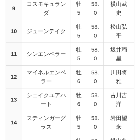
コスモキュラン
牡
58.
横山武
9
ダ
5
0
史
牡
58.
松山弘
10
ジューンテイク
5
0
平
牡
58.
坂井瑠
11
シンエンペラー
5
0
星
マイネルエンペ
牡
58.
川田将
12
ラー
6
0
雅
シェイクユアハ
牡
58.
古川吉
13
ート
6
0
洋
スティンガーグ
牡
58.
岩田望
14
ラス
5
0
来