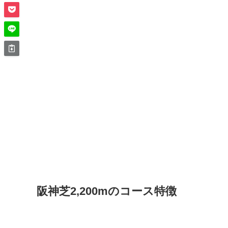
阪神芝2,200mのコース特徴