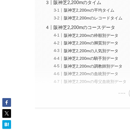
阪神芝2,200mのタイム
阪神芝2,200mの平均タイム
阪神芝2,200mのレコードタイム
阪神芝2,200mのコースデータ
阪神芝2,200mの枠順別データ
阪神芝2,200mの脚質別データ
阪神芝2,200mの人気別データ
阪神芝2,200mの騎手別データ
阪神芝2,200mの調教師別データ
阪神芝2,200mの血統別データ
阪神芝2,200mの母父血統別データ