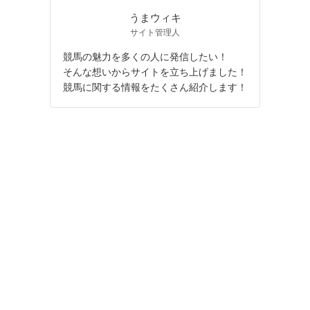
うまウィキ
サイト管理人
競馬の魅力を多くの人に発信したい！
そんな想いからサイトを立ち上げました！
競馬に関する情報をたくさん紹介します！