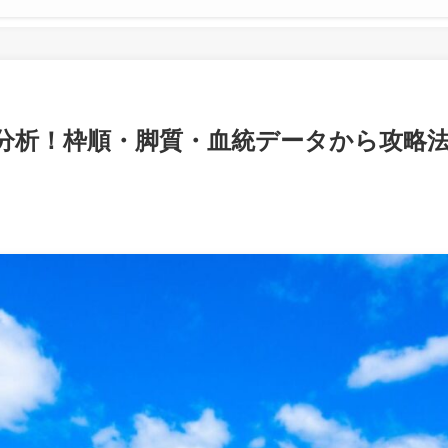
徹底分析！枠順・脚質・血統データから攻略