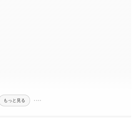
もっと見る