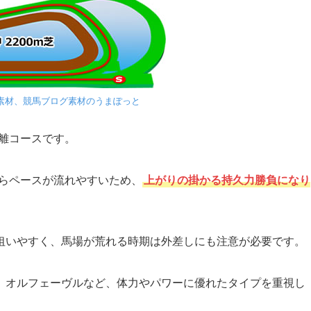
素材、競馬ブログ素材のうまぽっと
距離コースです。
からペースが流れやすいため、
上がりの掛かる持久力勝負になり
狙いやすく、馬場が荒れる時期は外差しにも注意が必要です。
、オルフェーヴルなど、体力やパワーに優れたタイプを重視し