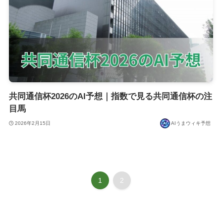
共同通信杯2026のAI予想｜指数で見る共同通信杯の注
目馬
2026年2月15日
AIうまウィキ予想
1
2