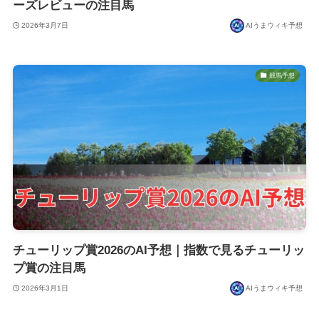
ーズレビューの注目馬
2026年3月7日
AIうまウィキ予想
競馬予想
チューリップ賞2026のAI予想｜指数で見るチューリッ
プ賞の注目馬
2026年3月1日
AIうまウィキ予想