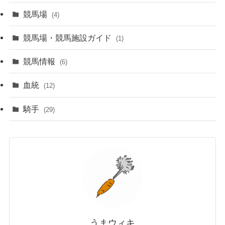
競馬場
(4)
競馬場・競馬施設ガイド
(1)
競馬情報
(6)
血統
(12)
騎手
(29)
うまウィキ