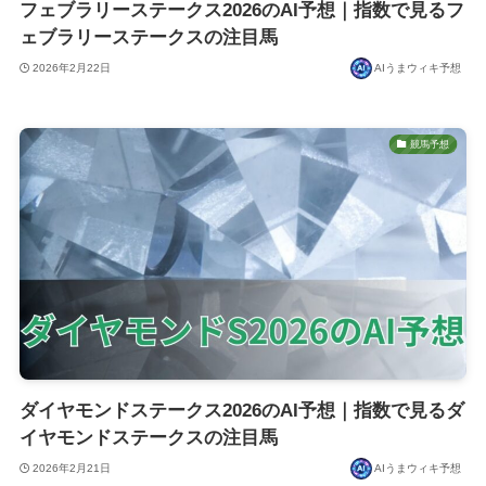
フェブラリーステークス2026のAI予想｜指数で見るフ
ェブラリーステークスの注目馬
2026年2月22日
AIうまウィキ予想
競馬予想
ダイヤモンドステークス2026のAI予想｜指数で見るダ
イヤモンドステークスの注目馬
2026年2月21日
AIうまウィキ予想