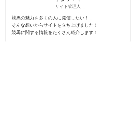
サイト管理人
競馬の魅力を多くの人に発信したい！
そんな想いからサイトを立ち上げました！
競馬に関する情報をたくさん紹介します！