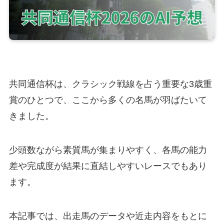
共同通信杯は、クラシック戦線を占う重要な3歳重
賞のひとつで、ここから多くの名馬が羽ばたいて
きました。
少頭数ながら素質馬が集まりやすく、各馬の能力
差や完成度が結果に直結しやすいレースでもあり
ます。
本記事では、出走馬のデータや近走内容をもとに