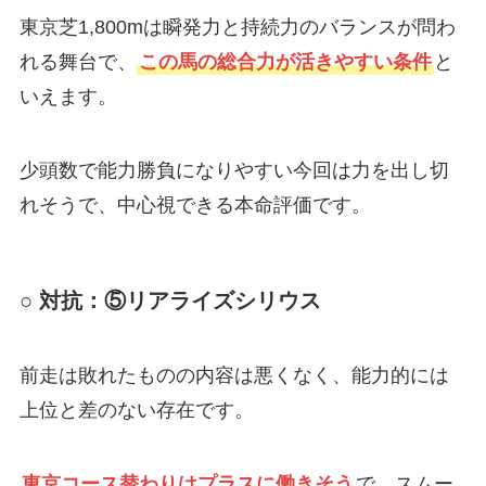
東京芝1,800mは瞬発力と持続力のバランスが問わ
れる舞台で、
この馬の総合力が活きやすい条件
と
いえます。
少頭数で能力勝負になりやすい今回は力を出し切
れそうで、中心視できる本命評価です。
○ 対抗：⑤リアライズシリウス
前走は敗れたものの内容は悪くなく、能力的には
上位と差のない存在です。
東京コース替わりはプラスに働きそう
で、スムー