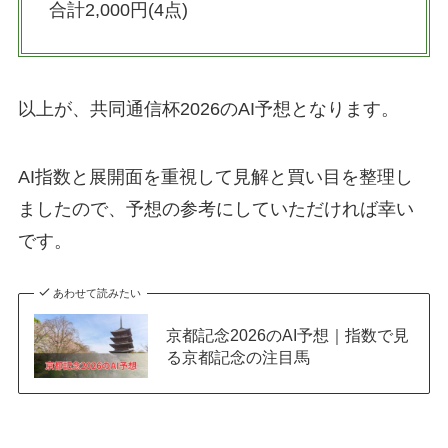
合計2,000円(4点)
以上が、共同通信杯2026のAI予想となります。
AI指数と展開面を重視して見解と買い目を整理し
ましたので、予想の参考にしていただければ幸い
です。
あわせて読みたい
京都記念2026のAI予想｜指数で見
る京都記念の注目馬