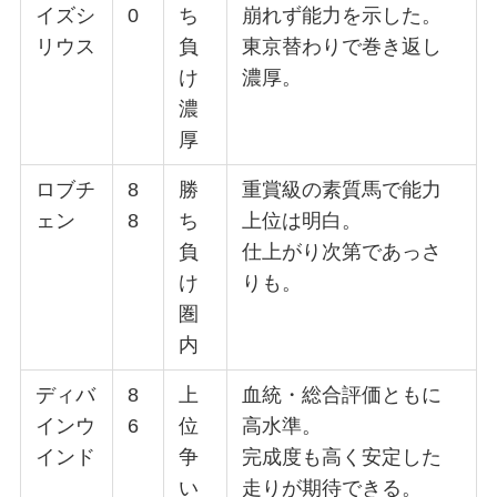
イズシ
0
ち
崩れず能力を示した。
リウス
負
東京替わりで巻き返し
け
濃厚。
濃
厚
ロブチ
8
勝
重賞級の素質馬で能力
ェン
8
ち
上位は明白。
負
仕上がり次第であっさ
け
りも。
圏
内
ディバ
8
上
血統・総合評価ともに
インウ
6
位
高水準。
インド
争
完成度も高く安定した
い
走りが期待できる。