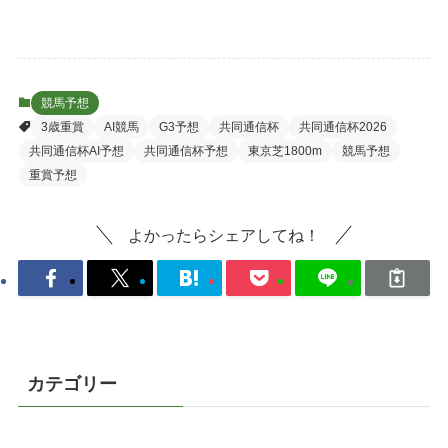
競馬予想
3歳重賞
AI競馬
G3予想
共同通信杯
共同通信杯2026
共同通信杯AI予想
共同通信杯予想
東京芝1800m
競馬予想
重賞予想
よかったらシェアしてね！
カテゴリー