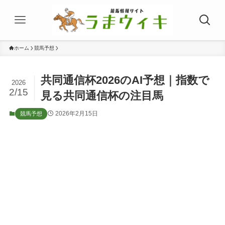
ホーム
競馬予想
共同通信杯2026のAI予想｜指数で
2026
2/15
見る共同通信杯の注目馬
2026年2月15日
競馬予想