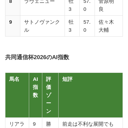
8
ラヴェニュー
牡
57.
菅原明
3
0
良
9
サトノヴァンク
牡
57.
佐々木
ル
3
0
大輔
共同通信杯2026のAI指数
馬名
AI
評
短評
指
価
数
ゾ
ー
ン
リアラ
9
勝
前走は不利な展開でも