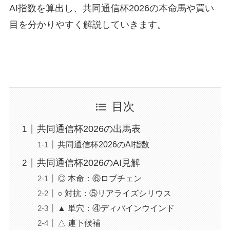
AI指数を算出し、共同通信杯2026の本命馬や買い
目を分かりやすく解説していきます。
目次
共同通信杯2026の出馬表
共同通信杯2026のAI指数
共同通信杯2026のAI見解
◎ 本命：⑥ロブチェン
○ 対抗：⑤リアライズシリウス
▲ 単穴：④ディバインウインド
△ 連下候補