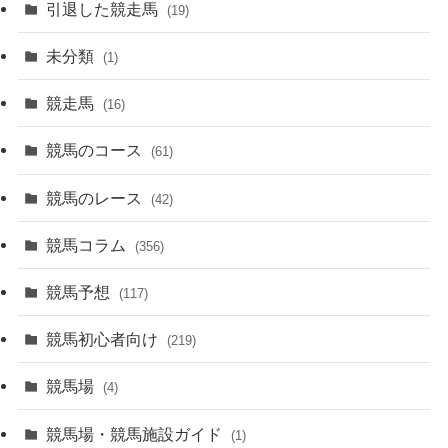
引退した競走馬
(19)
未分類
(1)
競走馬
(16)
競馬のコース
(61)
競馬のレース
(42)
競馬コラム
(356)
競馬予想
(117)
競馬初心者向け
(219)
競馬場
(4)
競馬場・競馬施設ガイド
(1)