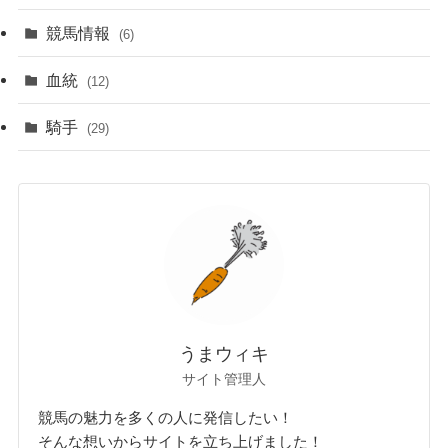
競馬情報
(6)
血統
(12)
騎手
(29)
うまウィキ
サイト管理人
競馬の魅力を多くの人に発信したい！
そんな想いからサイトを立ち上げました！