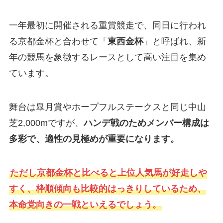
一年最初に開催される重賞競走で、同日に行われ
る京都金杯と合わせて「
東西金杯
」と呼ばれ、新
年の競馬を象徴するレースとして高い注目を集め
ています。
舞台は皐月賞やホープフルステークスと同じ中山
芝2,000mですが、
ハンデ戦のためメンバー構成は
多彩で、適性の見極めが重要になります。
ただし京都金杯と比べると上位人気馬が好走しや
すく、枠順傾向も比較的はっきりしているため、
本命党向きの一戦といえるでしょう。