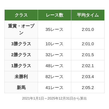
クラス
レース数
平均タイム
重賞・オープ
35レース
2:01.0
ン
3勝クラス
10レース
2:01.0
2勝クラス
32レース
2:01.5
1勝クラス
48レース
2:02.1
未勝利
82レース
2:03.4
新馬
41レース
2:05.2
2021年1月1日～2025年12月31日から算出