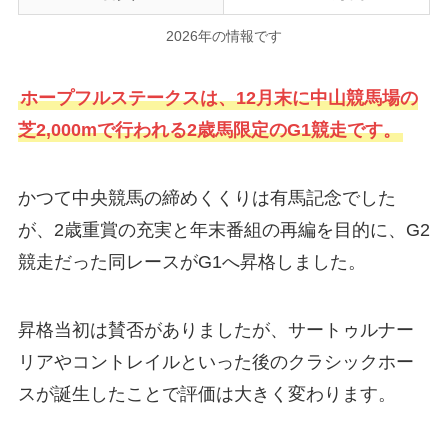
2026年の情報です
ホープフルステークスは、12月末に中山競馬場の
芝2,000mで行われる2歳馬限定のG1競走です。
かつて中央競馬の締めくくりは有馬記念でした
が、2歳重賞の充実と年末番組の再編を目的に、G2
競走だった同レースがG1へ昇格しました。
昇格当初は賛否がありましたが、サートゥルナー
リアやコントレイルといった後のクラシックホー
スが誕生したことで評価は大きく変わります。