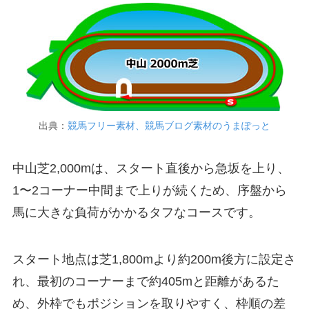
出典：
競馬フリー素材、競馬ブログ素材のうまぽっと
中山芝2,000mは、スタート直後から急坂を上り、
1〜2コーナー中間まで上りが続くため、序盤から
馬に大きな負荷がかかるタフなコースです。
スタート地点は芝1,800mより約200m後方に設定さ
れ、最初のコーナーまで約405mと距離があるた
め、外枠でもポジションを取りやすく、枠順の差