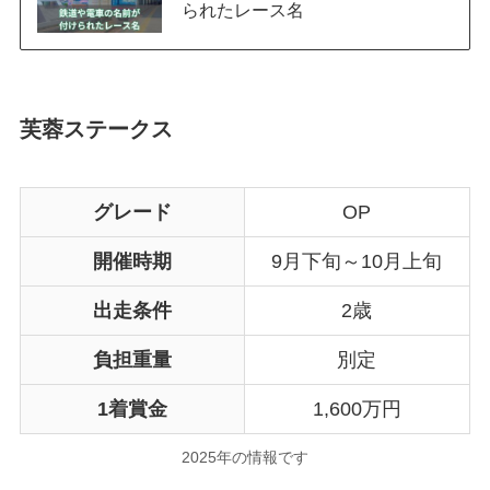
られたレース名
芙蓉ステークス
グレード
OP
開催時期
9月下旬～10月上旬
出走条件
2歳
負担重量
別定
1着賞金
1,600万円
2025年の情報です