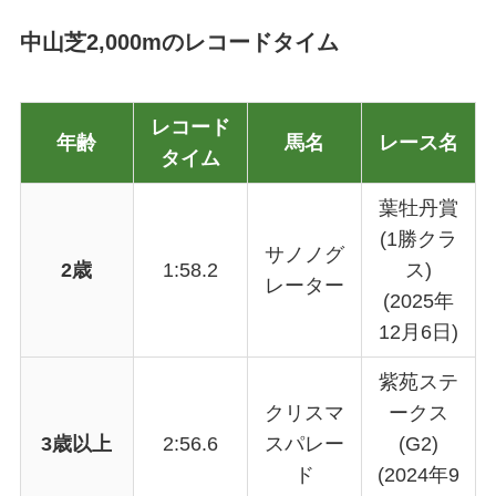
中山芝2,000mのレコードタイム
レコード
年齢
馬名
レース名
タイム
葉牡丹賞
(1勝クラ
サノノグ
2歳
1:58.2
ス)
レーター
(2025年
12月6日)
紫苑ステ
クリスマ
ークス
3歳以上
2:56.6
スパレー
(G2)
ド
(2024年9