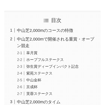
目次
中山芝2,000mのコースの特徴
中山芝2,000mで開催される重賞・オープ
ン競走
皐月賞
ホープフルステークス
弥生賞ディープインパクト記念
紫苑ステークス
中山金杯
京成杯
芙蓉ステークス
中山芝2,000mのタイム