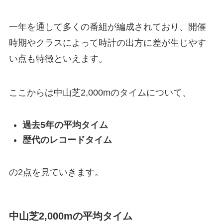
一年を通して多くの番組が編成されており、開催
時期やクラスによって時計の出方に差が生じやす
い点も特徴といえます。
ここからは中山芝2,000mのタイムについて、
過去5年の平均タイム
歴代のレコードタイム
の2点を見ていきます。
中山芝2,000mの平均タイム