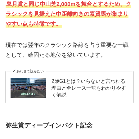
皐月賞と同じ中山芝2,000mを舞台とするため、ク
ラシックを見据えた中距離向きの素質馬が集まり
やすい点も特徴です。
現在では翌年のクラシック路線を占う重要な一戦
として、確固たる地位を築いています。
あわせて読みたい
2歳G1とは？いらないと言われる
理由と全レース一覧をわかりやす
く解説
弥生賞ディープインパクト記念