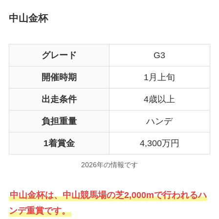
中山金杯
グレード
G3
開催時期
1月上旬
出走条件
4歳以上
負担重量
ハンデ
1着賞金
4,300万円
2026年の情報です
中山金杯は、中山競馬場の芝2,000mで行われるハ
ンデ重賞です。