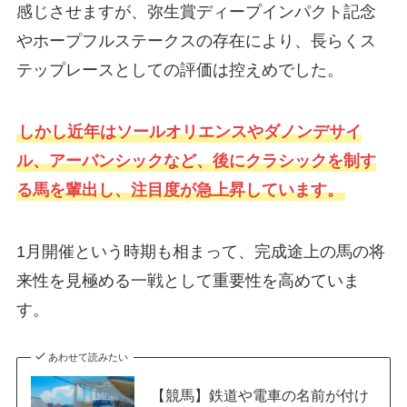
感じさせますが、弥生賞ディープインパクト記念
やホープフルステークスの存在により、長らくス
テップレースとしての評価は控えめでした。
しかし近年はソールオリエンスやダノンデサイ
ル、アーバンシックなど、後にクラシックを制す
る馬を輩出し、注目度が急上昇しています。
1月開催という時期も相まって、完成途上の馬の将
来性を見極める一戦として重要性を高めていま
す。
あわせて読みたい
【競馬】鉄道や電車の名前が付け