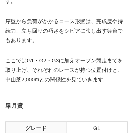
す。
序盤から負荷がかかるコース形態は、完成度や持
続力、立ち回りの巧さをシビアに映し出す舞台で
もあります。
ここではG1・G2・G3に加えオープン競走までを
取り上げ、それぞれのレースが持つ位置付けと、
中山芝2,000mとの関係性を見ていきます。
皐月賞
グレード
G1