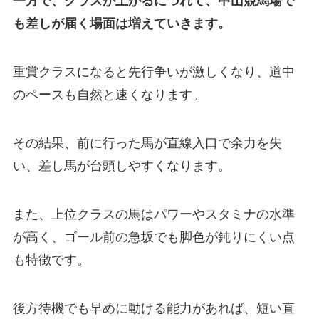
一方で、クラスが上がるにつれて、中山競馬場で
も差しが届く場面は増えていきます。
重賞クラスになると先行争いが激しくなり、道中
のペースも自然と速くなります。
その結果、前に行った馬が直線入口で余力を失
い、差し馬が台頭しやすくなります。
また、上位クラスの馬はパワーやスタミナの水準
が高く、ゴール前の急坂でも脚色が鈍りにくい点
も特徴です。
後方待機でも早めに動ける能力があれば、短い直