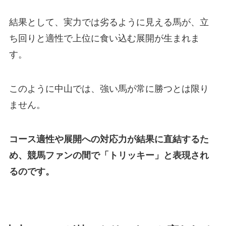
結果として、実力では劣るように見える馬が、立
ち回りと適性で上位に食い込む展開が生まれま
す。
このように中山では、強い馬が常に勝つとは限り
ません。
コース適性や展開への対応力が結果に直結するた
め、競馬ファンの間で「トリッキー」と表現され
るのです。