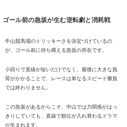
ゴール前の急坂が生む逆転劇と消耗戦
中山競馬場のトリッキーさを決定づけているの
が、ゴール前に待ち構える急坂の存在です。
小回りで直線が短いだけでなく、最後に大きな負
荷がかかることで、レースは単なるスピード勝負
では終わりません。
この急坂があるからこそ、中山では力関係がはっ
きりしていても、直線で順位が入れ替わるドラマ
が生まれます。