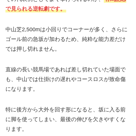
で見られる逆転劇です。
中山芝2,500mは小回りでコーナーが多く、さらに
ゴール前の急坂が加わるため、純粋な能力差だけ
では押し切れません。
直線の長い競馬場であれば差し切れていた場面で
も、中山では仕掛けの遅れやコースロスが致命傷
になります。
特に後方から大外を回す形になると、坂に入る前
に脚を使ってしまい、最後の伸びを欠きやすくな
ります。