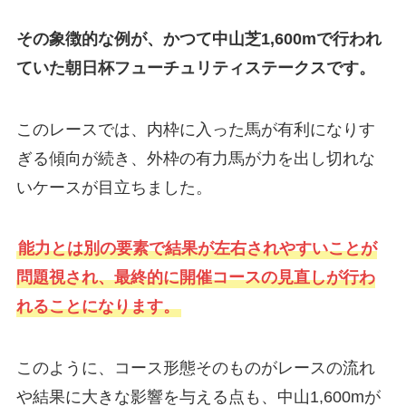
その象徴的な例が、かつて中山芝1,600mで行われ
ていた朝日杯フューチュリティステークスです。
このレースでは、内枠に入った馬が有利になりす
ぎる傾向が続き、外枠の有力馬が力を出し切れな
いケースが目立ちました。
能力とは別の要素で結果が左右されやすいことが
問題視され、最終的に開催コースの見直しが行わ
れることになります。
このように、コース形態そのものがレースの流れ
や結果に大きな影響を与える点も、中山1,600mが