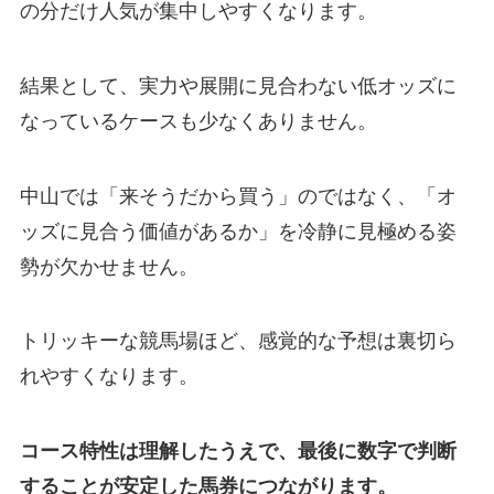
の分だけ人気が集中しやすくなります。
結果として、実力や展開に見合わない低オッズに
なっているケースも少なくありません。
中山では「来そうだから買う」のではなく、「オ
ッズに見合う価値があるか」を冷静に見極める姿
勢が欠かせません。
トリッキーな競馬場ほど、感覚的な予想は裏切ら
れやすくなります。
コース特性は理解したうえで、最後に数字で判断
することが安定した馬券につながります。