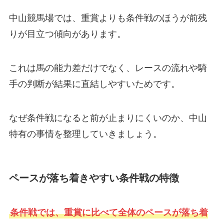
中山競馬場では、重賞よりも条件戦のほうが前残
りが目立つ傾向があります。
これは馬の能力差だけでなく、レースの流れや騎
手の判断が結果に直結しやすいためです。
なぜ条件戦になると前が止まりにくいのか、中山
特有の事情を整理していきましょう。
ペースが落ち着きやすい条件戦の特徴
条件戦では、重賞に比べて全体のペースが落ち着