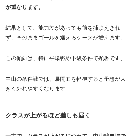
が重なります。
結果として、能力差があっても前を捕まえきれ
ず、そのままゴールを迎えるケースが増えます。
この傾向は、特に平場戦や下級条件で顕著です。
中山の条件戦では、展開面を軽視すると予想が大
きく外れやすくなります。
クラスが上がるほど差しも届く