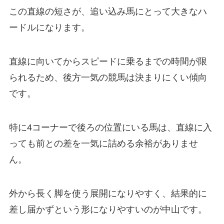
この直線の短さが、追い込み馬にとって大きなハ
ードルになります。
直線に向いてからスピードに乗るまでの時間が限
られるため、後方一気の競馬は決まりにくい傾向
です。
特に4コーナーで後ろの位置にいる馬は、直線に入
っても前との差を一気に詰める余裕がありませ
ん。
外から長く脚を使う展開になりやすく、結果的に
差し届かずという形になりやすいのが中山です。