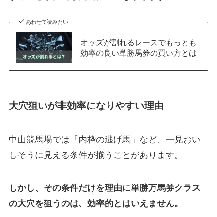
あわせて読みたい
オッズが割れるレースでもっとも
効率の良い単勝馬券の買い方とは
大穴狙いが非効率になりやすい理由
中山競馬場では「内枠の逃げ馬」など、一見おい
しそうに見える条件が揃うことがあります。
しかし、その条件だけを理由に単勝万馬券クラス
の大穴を狙うのは、効率的とはいえません。