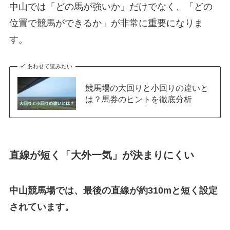
中山では「どの馬が強いか」だけでなく、「どの
位置で競馬ができるか」が非常に重要になりま
す。
あわせて読みたい
競馬場の大回りと小回りの違いと
は？馬券のヒントを徹底分析
直線が短く「大外一気」が決まりにくい
中山競馬場では、最後の直線が約310mと短く設定
されています。