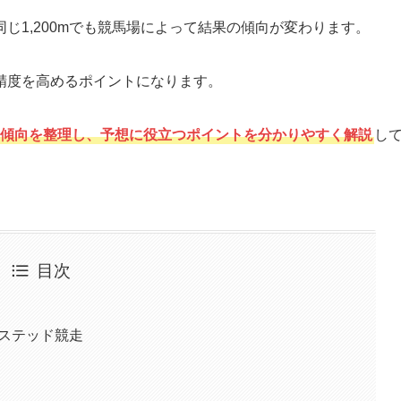
じ1,200mでも競馬場によって結果の傾向が変わります。
精度を高めるポイントになります。
ータ傾向を整理し、予想に役立つポイントを分かりやすく解説
し
目次
リステッド競走