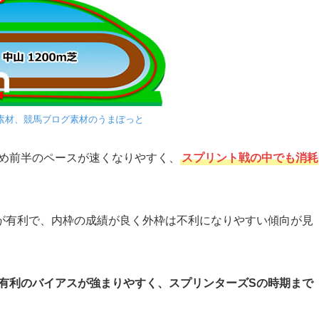
素材、競馬ブログ素材のうまぽっと
ため前半のペースが速くなりやすく、
スプリント戦の中でも消耗
が有利で、内枠の成績が良く外枠は不利になりやすい傾向が見
内枠有利のバイアスが強まりやすく、スプリンターズSの時期まで