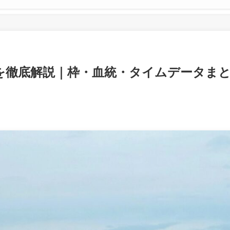
向を徹底解説｜枠・血統・タイムデータま