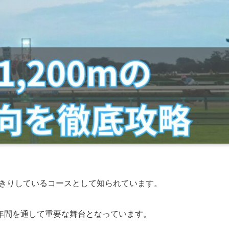
はっきりしているコースとして知られています。
年間を通して重要な舞台となっています。