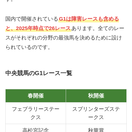
国内で開催されている
G1は障害レースも含める
と、2025年時点で26レース
あります。全てのレー
スがそれぞれの分野の最強馬を決めるために設け
られているのです。
中央競馬のG1レース一覧
春開催
秋開催
フェブラリーステー
スプリンターズステ
クス
ークス
高松宮記念
秋華賞