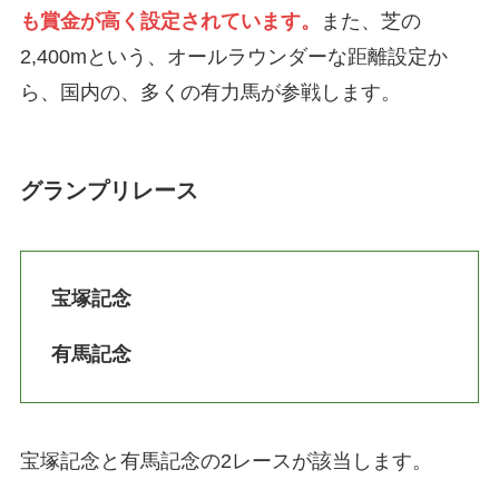
も賞金が高く設定されています。
また、芝の
2,400mという、オールラウンダーな距離設定か
ら、国内の、多くの有力馬が参戦します。
グランプリレース
宝塚記念
有馬記念
宝塚記念と有馬記念の2レースが該当します。