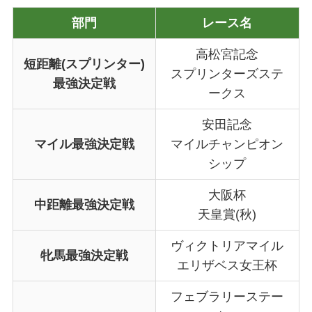
部門
レース名
高松宮記念
短距離(スプリンター)
スプリンターズステ
最強決定戦
ークス
安田記念
マイル最強決定戦
マイルチャンピオン
シップ
大阪杯
中距離最強決定戦
天皇賞(秋)
ヴィクトリアマイル
牝馬最強決定戦
エリザベス女王杯
フェブラリーステー