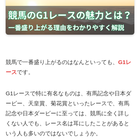
競馬で一番盛り上がるのはなんといっても、
G1レ
ース
です。
G1レースで特に有名なものは、有馬記念や日本ダ
ービー、天皇賞、菊花賞といったレースで、有馬
記念や日本ダービーに至っては、競馬に全く詳し
くない人でも、レース名は耳にしたことがあると
いう人も多いのではないでしょうか。