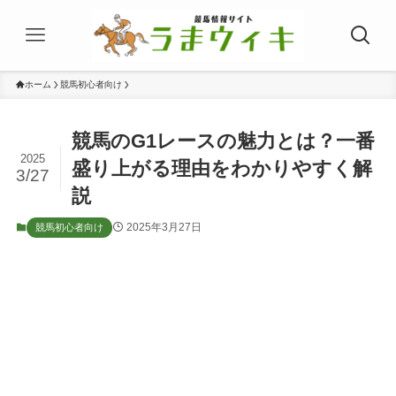
ホーム
競馬初心者向け
競馬のG1レースの魅力とは？一番
2025
盛り上がる理由をわかりやすく解
3/27
説
2025年3月27日
競馬初心者向け