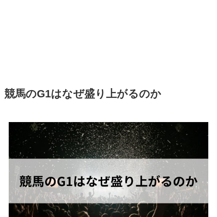
競馬のG1はなぜ盛り上がるのか