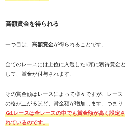
高額賞金を得られる
一つ目は、
高額賞金
が得られることです。
全てのレースには上位に入選した5頭に獲得賞金と
して、賞金が付与されます。
その賞金額はレースによって様々ですが、レース
の格が上がるほど、賞金額が増加します。つまり
G1レースは全レースの中でも賞金額が高く設定さ
れているのです
。