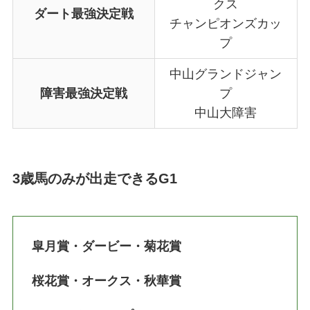
クス
ダート最強決定戦
チャンピオンズカッ
プ
中山グランドジャン
障害最強決定戦
プ
中山大障害
3歳馬のみが出走できるG1
皐月賞・ダービー・菊花賞
桜花賞・オークス・秋華賞