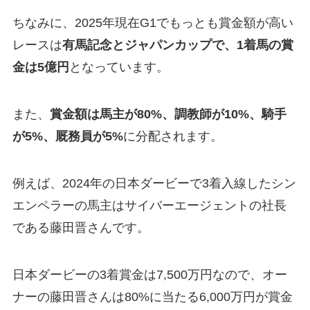
ちなみに、2025年現在G1でもっとも賞金額が高い
レースは
有馬記念とジャパンカップで、1着馬の賞
金は5億円
となっています。
また、
賞金額は馬主が80%、調教師が10%、騎手
が5%、厩務員が5%
に分配されます。
例えば、2024年の日本ダービーで3着入線したシン
エンペラーの馬主はサイバーエージェントの社長
である藤田晋さんです。
日本ダービーの3着賞金は7,500万円なので、オー
ナーの藤田晋さんは80%に当たる6,000万円が賞金