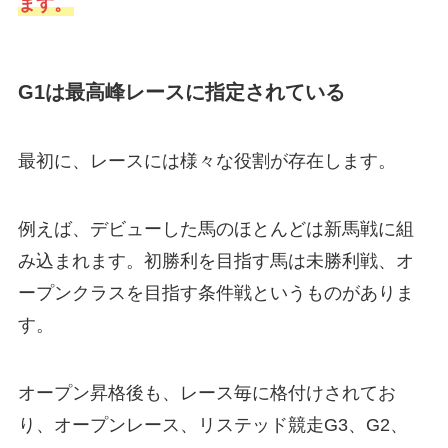
ます。
G1は最高峰レースに指定されている
最初に、レースには様々な役割が存在します。
例えば、デビューした馬のほとんどは新馬戦に組
み込まれます。初勝利を目指す馬は未勝利戦、オ
ープンクラスを目指す条件戦というものがありま
す。
オープン昇格後も、レース毎に格付けされてお
り、オープンレース、リステッド競走G3、G2、