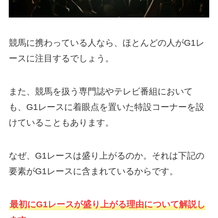
競馬に携わっている人なら、ほとんどの人がG1レ
ースに注目するでしょう。
また、競馬を扱う専門誌やテレビ番組において
も、G1レースに着眼点を置いた特設コーナーを設
けていることもあります。
なぜ、G1レースは盛り上がるのか。それは下記の
要素がG1レースに含まれているからです。
最初にG1レースが盛り上がる理由について解説し