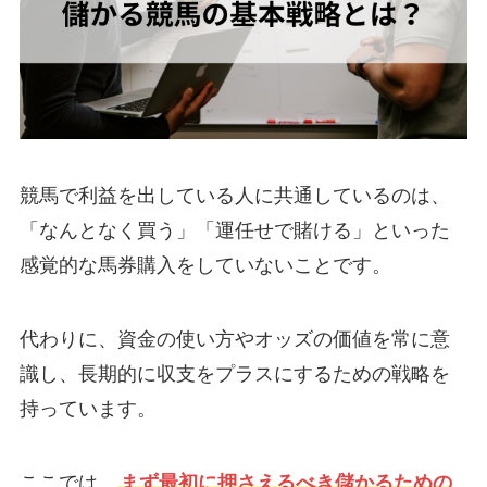
競馬で利益を出している人に共通しているのは、
「なんとなく買う」「運任せで賭ける」といった
感覚的な馬券購入をしていないことです。
代わりに、資金の使い方やオッズの価値を常に意
識し、長期的に収支をプラスにするための戦略を
持っています。
ここでは、
まず最初に押さえるべき儲かるための