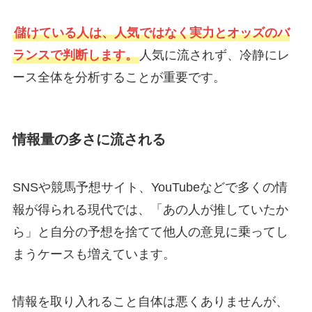
儲けている人は、人気ではなく実力とオッズのバ
ランスで判断します。
人気に流されず、冷静にレ
ース全体を分析することが重要です。
情報量の多さに流される
SNSや競馬予想サイト、YouTubeなどで多くの情
報が得られる現代では、「あの人が推していたか
ら」と自分の予想を捨てて他人の意見に乗ってし
まうケースも増えています。
情報を取り入れること自体は悪くありませんが、