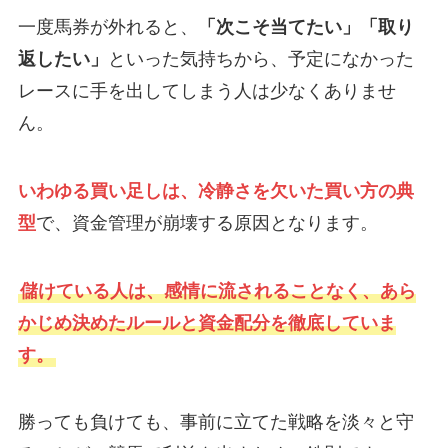
一度馬券が外れると、
「次こそ当てたい」「取り
返したい」
といった気持ちから、予定になかった
レースに手を出してしまう人は少なくありませ
ん。
いわゆる買い足しは、冷静さを欠いた買い方の典
型
で、資金管理が崩壊する原因となります。
儲けている人は、感情に流されることなく、あら
かじめ決めたルールと資金配分を徹底していま
す。
勝っても負けても、事前に立てた戦略を淡々と守