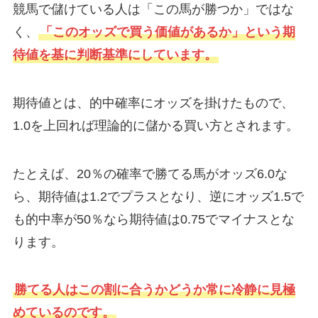
競馬で儲けている人は「この馬が勝つか」ではな
く、
「このオッズで買う価値があるか」という期
待値を基に判断基準にしています。
期待値とは、的中確率にオッズを掛けたもので、
1.0を上回れば理論的に儲かる買い方とされます。
たとえば、20％の確率で勝てる馬がオッズ6.0な
ら、期待値は1.2でプラスとなり、逆にオッズ1.5で
も的中率が50％なら期待値は0.75でマイナスとな
ります。
勝てる人はこの割に合うかどうか常に冷静に見極
めているのです。