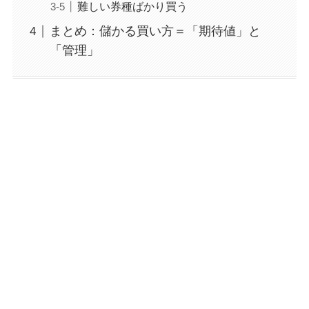
難しい券種ばかり買う
まとめ：儲かる買い方＝「期待値」と
「管理」