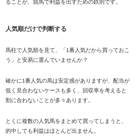
ることが、競馬で利益を出すための鉄則です。
人気順だけで判断する
馬柱で人気順を見て、「1番人気だから買っておこ
う」と安易に選んでいませんか？
確かに1番人気の馬は安定感がありますが、配当が
低く見合わないケースも多く、回収率を考えると
割に合わないことが多々あります。
とくに複数の人気馬をまとめて買ってしまうと、
的中しても利益はほとんど出ません。