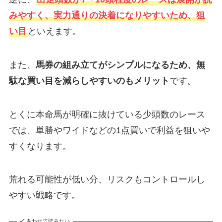
みやすく、実力通りの決着になりやすいため、狙
い目
といえます。
また、
馬券の組み立てがシンプルになるため、無
駄な買い目を減らしやすいのもメリット
です。
とくに本命馬が明確に抜けている少頭数のレース
では、単勝やワイドなどの1点買いで利益を狙いや
すくなります。
荒れる可能性が低い分、リスクもコントロールし
やすい戦略です。
あわせて読みたい