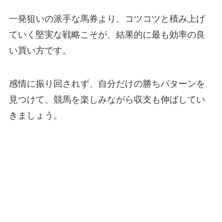
一発狙いの派手な馬券より、コツコツと積み上げ
ていく堅実な戦略こそが、結果的に最も効率の良
い買い方です。
感情に振り回されず、自分だけの勝ちパターンを
見つけて、競馬を楽しみながら収支も伸ばしてい
きましょう。