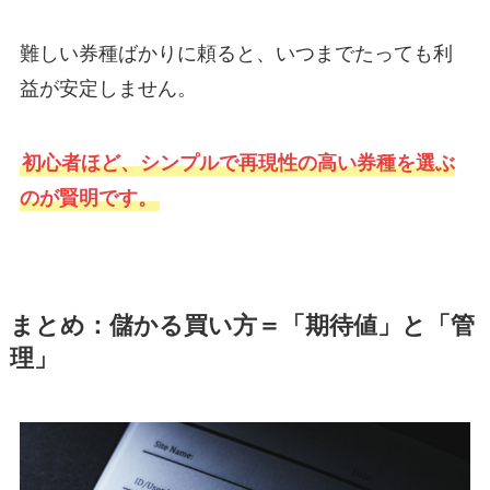
難しい券種ばかりに頼ると、いつまでたっても利
益が安定しません。
初心者ほど、シンプルで再現性の高い券種を選ぶ
のが賢明です。
まとめ：儲かる買い方＝「期待値」と「管
理」