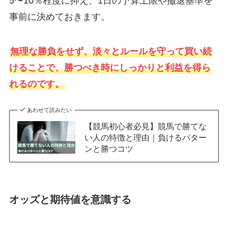
5〜10％程度に抑え、1日の予算上限や撤退基準を
事前に決めておきます。
無理な勝負をせず、淡々とルールを守って買い続
けることで、勝つべき時にしっかりと利益を得ら
れるのです。
あわせて読みたい
【競馬初心者必見】競馬で勝てな
い人の特徴と理由｜負けるパター
ンと勝つコツ
オッズと期待値を意識する