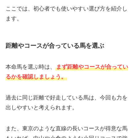
ここでは、初心者でも使いやすい選び方を紹介し
ます。
距離やコースが合っている馬を選ぶ
本命馬を選ぶ時は、
まず距離やコースが合ってい
るかを確認しましょう。
過去に同じ距離で好走している馬は、今回も力を
出しやすいと考えられます。
また、東京のような直線の長いコースが得意な馬