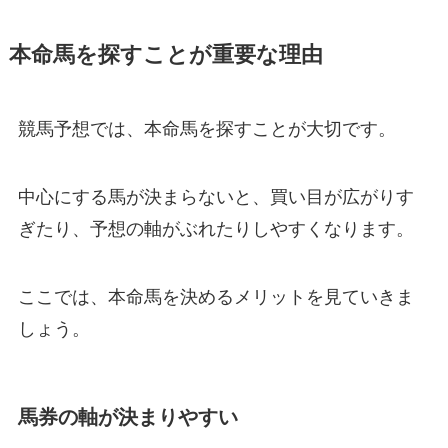
本命馬を探すことが重要な理由
競馬予想では、本命馬を探すことが大切です。
中心にする馬が決まらないと、買い目が広がりす
ぎたり、予想の軸がぶれたりしやすくなります。
ここでは、本命馬を決めるメリットを見ていきま
しょう。
馬券の軸が決まりやすい