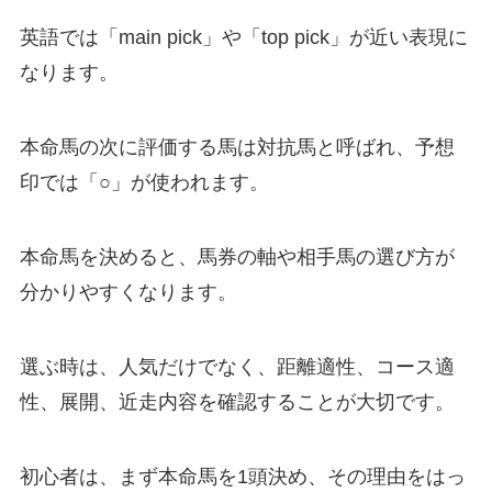
英語では「main pick」や「top pick」が近い表現に
なります。
本命馬の次に評価する馬は対抗馬と呼ばれ、予想
印では「○」が使われます。
本命馬を決めると、馬券の軸や相手馬の選び方が
分かりやすくなります。
選ぶ時は、人気だけでなく、距離適性、コース適
性、展開、近走内容を確認することが大切です。
初心者は、まず本命馬を1頭決め、その理由をはっ