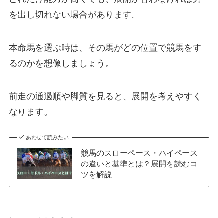
を出し切れない場合があります。
本命馬を選ぶ時は、その馬がどの位置で競馬をす
るのかを想像しましょう。
前走の通過順や脚質を見ると、展開を考えやすく
なります。
あわせて読みたい
競馬のスローペース・ハイペース
の違いと基準とは？展開を読むコ
ツを解説