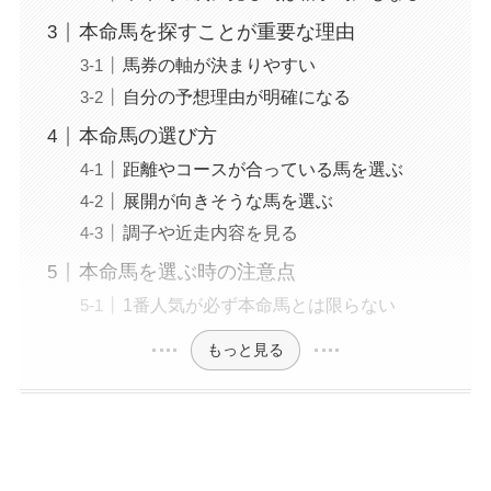
本命馬を探すことが重要な理由
馬券の軸が決まりやすい
自分の予想理由が明確になる
本命馬の選び方
距離やコースが合っている馬を選ぶ
展開が向きそうな馬を選ぶ
調子や近走内容を見る
本命馬を選ぶ時の注意点
1番人気が必ず本命馬とは限らない
もっと見る