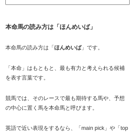
本命馬の読み方は「ほんめいば」
本命馬の読み方は「
ほんめいば
」です。
「本命」はもともと、最も有力と考えられる候補
を表す言葉です。
競馬では、そのレースで最も期待する馬や、予想
の中心に置く馬を本命馬と呼びます。
英語で近い表現をするなら、「main pick」や「top