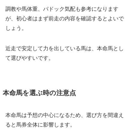
調教や馬体重、パドック気配も参考になります
が、初心者はまず前走の内容を確認するとよいで
しょう。
近走で安定して力を出している馬は、本命馬とし
て選びやすいです。
本命馬を選ぶ時の注意点
本命馬は予想の中心になるため、選び方を間違え
ると馬券全体に影響します。