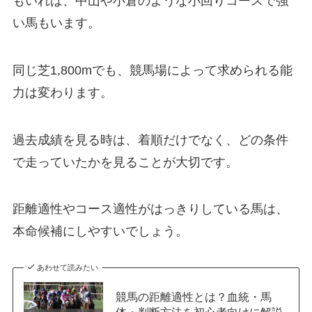
もいれば、中山や小倉のような小回りコースで強
い馬もいます。
同じ芝1,800mでも、競馬場によって求められる能
力は変わります。
過去成績を見る時は、着順だけでなく、どの条件
で走っていたかを見ることが大切です。
距離適性やコース適性がはっきりしている馬は、
本命候補にしやすいでしょう。
あわせて読みたい
競馬の距離適性とは？血統・馬