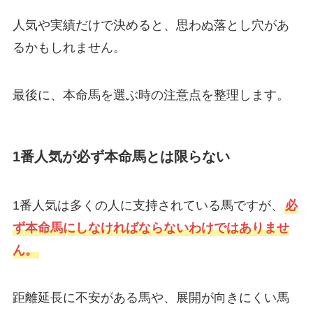
人気や実績だけで決めると、思わぬ落とし穴があ
るかもしれません。
最後に、本命馬を選ぶ時の注意点を整理します。
1番人気が必ず本命馬とは限らない
1番人気は多くの人に支持されている馬ですが、
必
ず本命馬にしなければならないわけではありませ
ん。
距離延長に不安がある馬や、展開が向きにくい馬