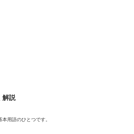
く解説
基本用語のひとつです。