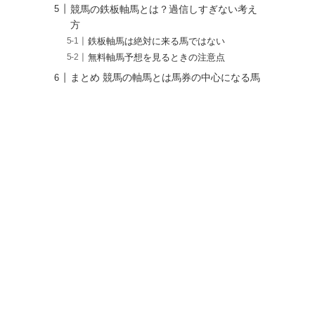
競馬の鉄板軸馬とは？過信しすぎない考え
方
鉄板軸馬は絶対に来る馬ではない
無料軸馬予想を見るときの注意点
まとめ 競馬の軸馬とは馬券の中心になる馬