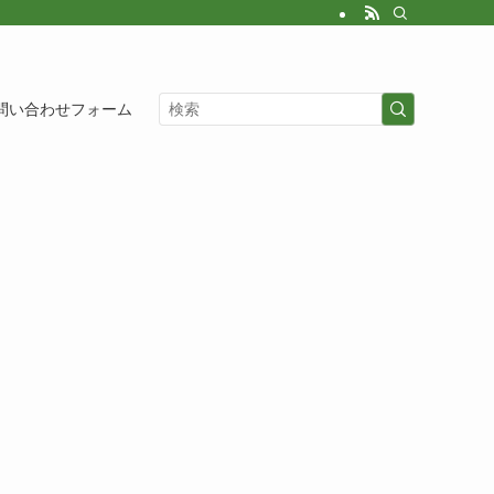
問い合わせフォーム