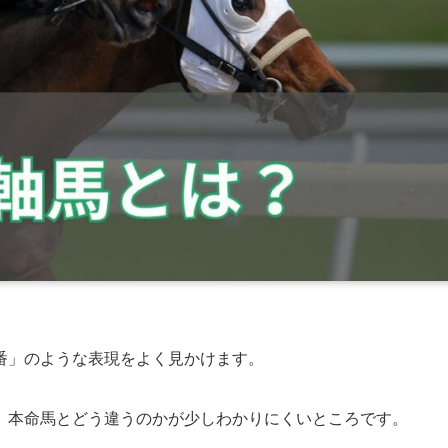
番」のような表現をよく見かけます。
、本命馬とどう違うのかが少しわかりにくいところです。