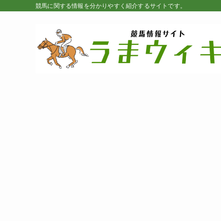
競馬に関する情報を分かりやすく紹介するサイトです。