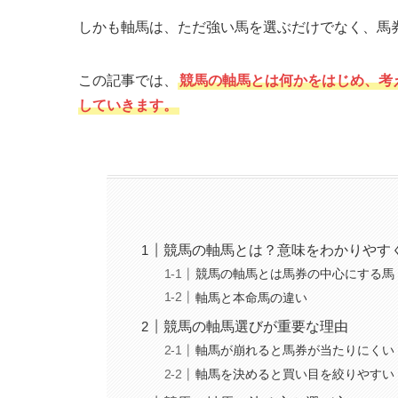
しかも軸馬は、ただ強い馬を選ぶだけでなく、馬
この記事では、
競馬の軸馬とは何かをはじめ、考
していきます。
競馬の軸馬とは？意味をわかりやす
競馬の軸馬とは馬券の中心にする馬
軸馬と本命馬の違い
競馬の軸馬選びが重要な理由
軸馬が崩れると馬券が当たりにくい
軸馬を決めると買い目を絞りやすい