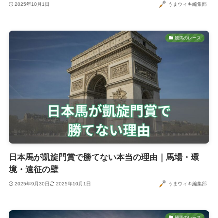
2025年10月1日
うまウィキ編集部
競馬のレース
日本馬が凱旋門賞で勝てない本当の理由｜馬場・環
境・遠征の壁
2025年9月30日
2025年10月1日
うまウィキ編集部
競馬のレース