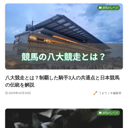
競馬のレース
八大競走とは？制覇した騎手3人の共通点と日本競馬
の伝統を解説
2025年10月19日
うまウィキ編集部
競馬のレース