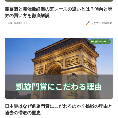
開幕週と開催最終週の芝レースの違いとは？傾向と馬
券の買い方を徹底解説
2025年10月3日
うまウィキ編集部
競馬のレース
日本馬はなぜ凱旋門賞にこだわるのか？挑戦の理由と
過去の惜敗の歴史