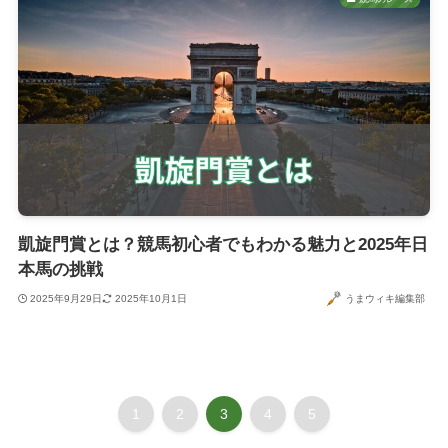
凱旋門賞とは？競馬初心者でもわかる魅力と2025年日
本馬の挑戦
2025年9月29日
2025年10月1日
うまウィキ編集部
1
2
3
4
5