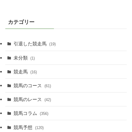
カテゴリー
引退した競走馬
(19)
未分類
(1)
競走馬
(16)
競馬のコース
(61)
競馬のレース
(42)
競馬コラム
(356)
競馬予想
(120)