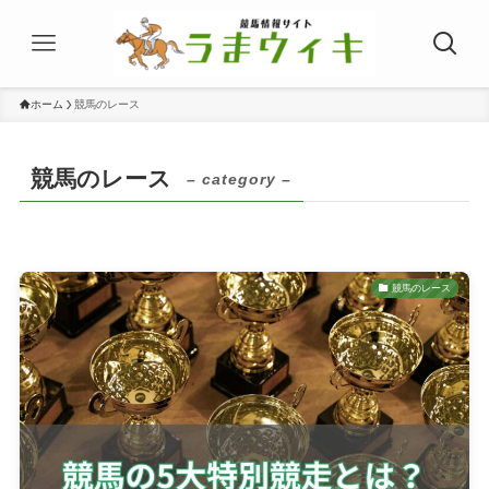
ホーム
競馬のレース
競馬のレース
– category –
競馬のレース