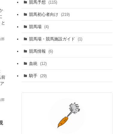
競馬予想
(115)
か
競馬初心者向け
(219)
に
」と
競馬場
(4)
競馬場・競馬施設ガイド
(1)
集部
競馬情報
(6)
血統
(12)
は
騎手
(29)
名前
イア
集部
現