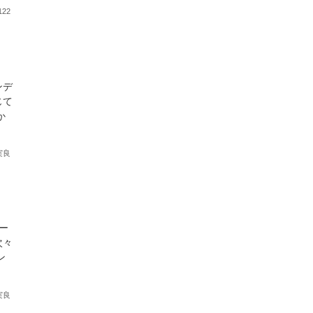
122
ンデ
じて
か
実良
ー
次々
ン
実良