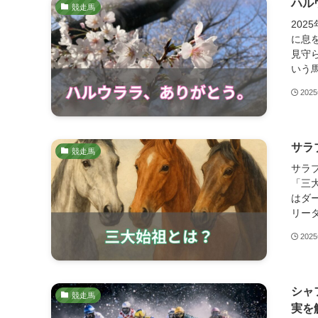
ハル
競走馬
20
に息
見守
いう馬
202
サラ
競走馬
サラ
「三
はダ
リータ
202
シャ
競走馬
実を