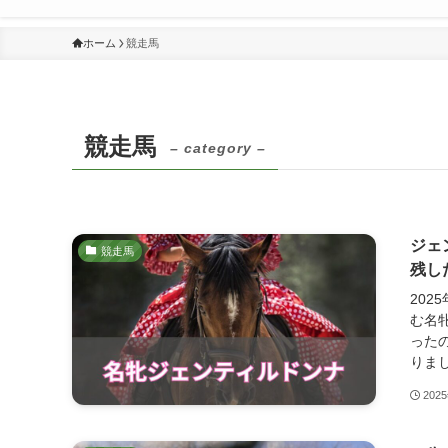
ホーム
競走馬
競走馬
– category –
ジェ
競走馬
残し
202
む名
った
りまし
202