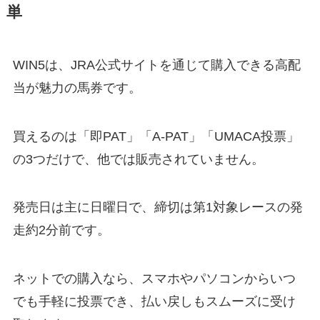
単
WIN5は、JRA公式サイトを通じて購入できる高配
当が魅力の馬券です。
買えるのは「即PAT」「A-PAT」「UMACA投票」
の3つだけで、他では販売されていません。
発売日は主に日曜日で、締切は第1対象レースの発
走約2分前です。
ネットでの購入なら、スマホやパソコンからいつ
でも手軽に投票でき、払い戻しもスムーズに受け