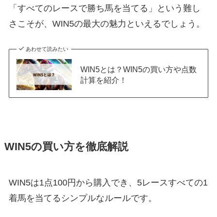
「すべてのレースで勝ち馬を当てる」という難し
さこそが、WIN5の最大の魅力といえるでしょう。
あわせて読みたい
WIN5とは？WIN5の買い方や点数
計算を紹介！
WIN5の買い方を徹底解説
WIN5は1点100円から購入でき、5レースすべての1
着馬を当てるシンプルなルールです。