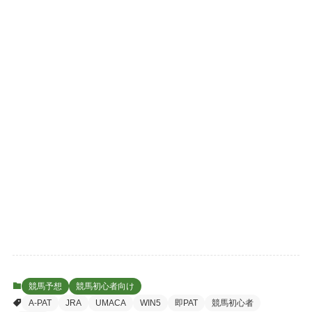
競馬予想
競馬初心者向け
A-PAT
JRA
UMACA
WIN5
即PAT
競馬初心者