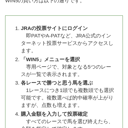
WIN5の買い方は以下の通りです。
JRAの投票サイトにログイン
即PATやA-PATなど、JRA公式のイン
ターネット投票サービスからアクセスし
ます。
「WIN5」メニューを選択
専用ページで、対象となる5つのレー
スが一覧で表示されます。
各レースで勝つと思う馬を選ぶ
1レースにつき1頭でも複数頭でも選択
可能です。複数選べば的中確率が上がり
ますが、点数も増えます。
購入金額を入力して投票確定
すべてのレースで馬を選び終えたら、