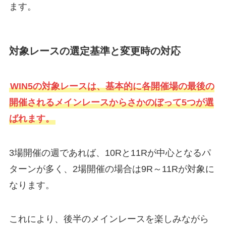
ます。
対象レースの選定基準と変更時の対応
WIN5の対象レースは、基本的に各開催場の最後の
開催されるメインレースからさかのぼって5つが選
ばれます。
3場開催の週であれば、10Rと11Rが中心となるパ
ターンが多く、2場開催の場合は9R～11Rが対象に
なります。
これにより、後半のメインレースを楽しみながら