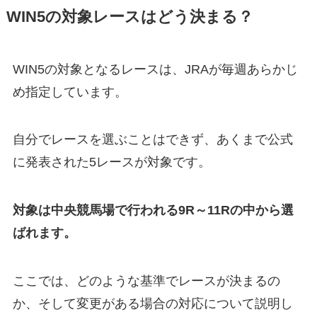
WIN5の対象レースはどう決まる？
WIN5の対象となるレースは、JRAが毎週あらかじ
め指定しています。
自分でレースを選ぶことはできず、あくまで公式
に発表された5レースが対象です。
対象は中央競馬場で行われる9R～11Rの中から選
ばれます。
ここでは、どのような基準でレースが決まるの
か、そして変更がある場合の対応について説明し