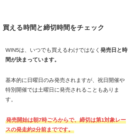
買える時間と締切時間をチェック
WIN5は、いつでも買えるわけではなく
発売日と時
間が決まっています。
基本的に日曜日のみ発売されますが、祝日開催や
特別開催では土曜日に発売されることもありま
す。
発売開始は朝7時ごろからで、締切は第1対象レー
スの発走約2分前までです。