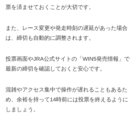
票を済ませておくことが大切です。
また、レース変更や発走時刻の遅延があった場合
は、締切も自動的に調整されます。
投票画面やJRA公式サイトの「WIN5発売情報」で
最新の締切を確認しておくと安心です。
混雑やアクセス集中で操作が遅れることもあるた
め、余裕を持って14時前には投票を終えるように
しましょう。