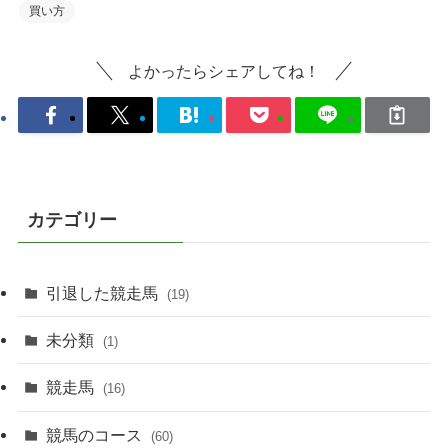
買い方
よかったらシェアしてね！
カテゴリー
引退した競走馬
(19)
未分類
(1)
競走馬
(16)
競馬のコース
(60)