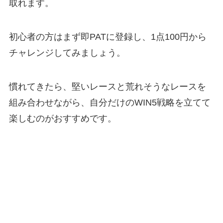
取れます。
初心者の方はまず即PATに登録し、1点100円から
チャレンジしてみましょう。
慣れてきたら、堅いレースと荒れそうなレースを
組み合わせながら、自分だけのWIN5戦略を立てて
楽しむのがおすすめです。