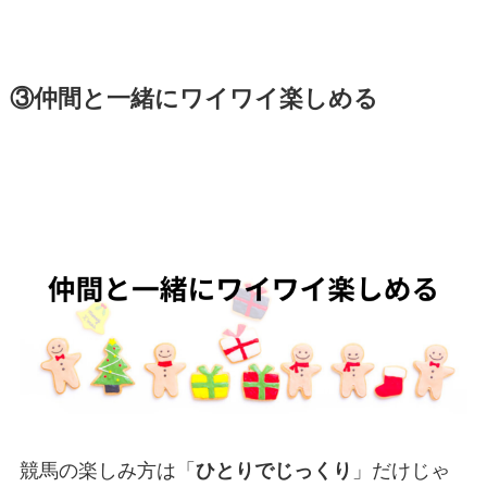
③仲間と一緒にワイワイ楽しめる
競馬の楽しみ方は「
ひとりでじっくり
」だけじゃ