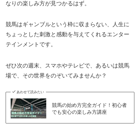
なりの楽しみ方が見つかるはず。
競馬はギャンブルという枠に収まらない、人生に
ちょっとした刺激と感動を与えてくれるエンター
テインメントです。
ぜひ次の週末、スマホやテレビで、あるいは競馬
場で、その世界をのぞいてみませんか？
あわせて読みたい
競馬の始め方完全ガイド！初心者
でも安心の楽しみ方講座