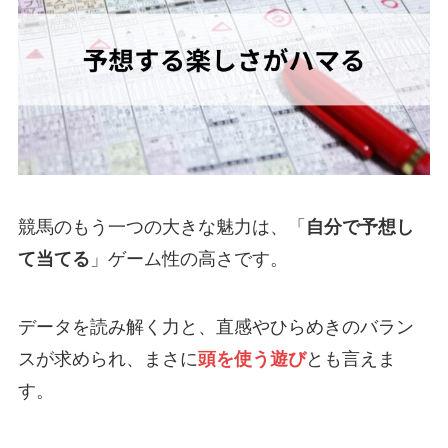
競馬のもう一つの大きな魅力は、「
自分で予想し
て当てる
」ゲーム性の高さです。
データを読み解く力と、直感やひらめきのバラン
スが求められ、まさに
頭を使う遊び
とも言えま
す。