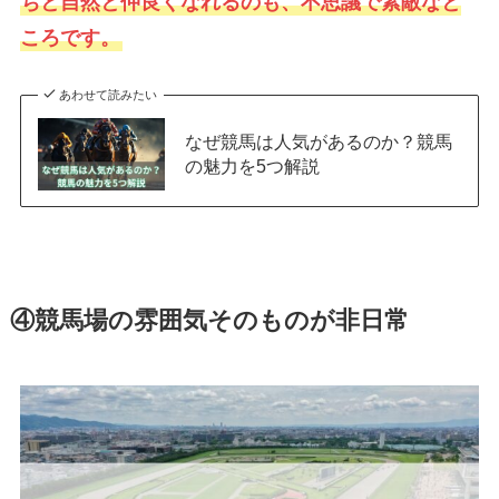
ちと自然と仲良くなれるのも、不思議で素敵なと
ころです。
あわせて読みたい
なぜ競馬は人気があるのか？競馬
の魅力を5つ解説
④競馬場の雰囲気そのものが非日常