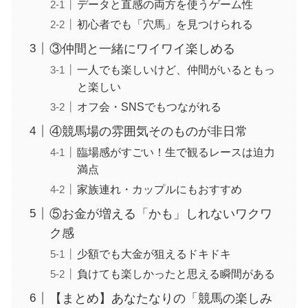
データと直感の両方を使うゲーム性
初心者でも「穴馬」を見つけられる
③仲間と一緒にワイワイ楽しめる
一人でも楽しいけど、仲間がいるともっ
と楽しい
オフ会・SNSでもつながれる
④競馬場の雰囲気そのものが非日常
臨場感がすごい！生で観るレースは迫力
満点
家族連れ・カップルにもおすすめ
⑤お金が増える「かも」しれないワクワ
ク感
少額でも大金が狙えるドキドキ
負けても楽しかったと思える瞬間がある
【まとめ】あなたなりの「競馬の楽しみ