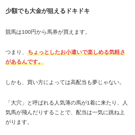
少額でも大金が狙えるドキドキ
競馬は100円から馬券が買えます。
つまり、
ちょっとしたお小遣いで楽しめる気軽さ
があるんです。
しかも、買い方によっては高配当も夢じゃない。
「大穴」と呼ばれる人気薄の馬が1着に来たり、人
気馬が飛んだりすることで、配当は一気に跳ね上
がります。