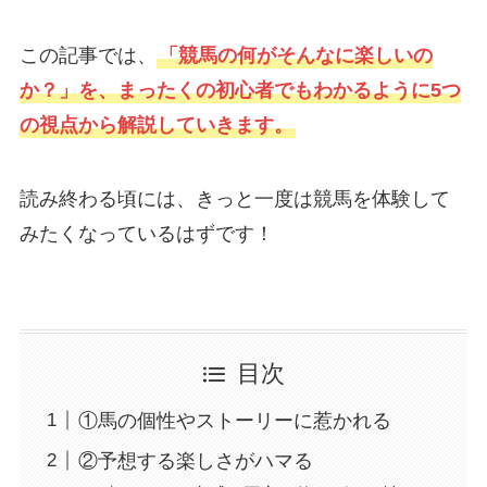
この記事では、
「競馬の何がそんなに楽しいの
か？」を、まったくの初心者でもわかるように5つ
の視点から解説していきます。
読み終わる頃には、きっと一度は競馬を体験して
みたくなっているはずです！
目次
①馬の個性やストーリーに惹かれる
②予想する楽しさがハマる