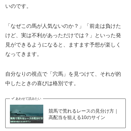
いのです。
「なぜこの馬が人気ないのか？」「前走は負けた
けど、実は不利があっただけでは？」といった発
見ができるようになると、ますます予想が楽しく
なってきます。
自分なりの視点で「穴馬」を見つけて、それが的
中したときの喜びは格別です。
あわせて読みたい
競馬で荒れるレースの見分け方｜
高配当を狙える10のサイン