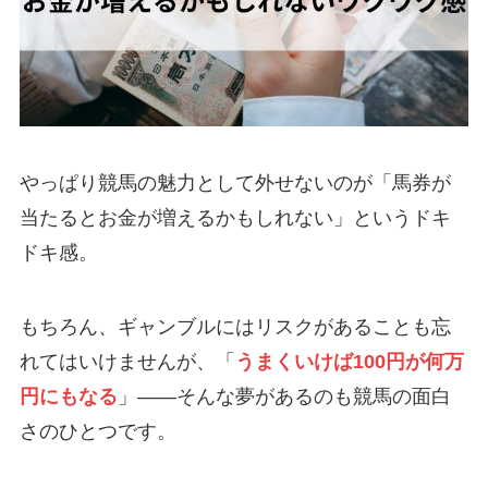
やっぱり競馬の魅力として外せないのが「馬券が
当たるとお金が増えるかもしれない」というドキ
ドキ感。
もちろん、ギャンブルにはリスクがあることも忘
れてはいけませんが、「
うまくいけば100円が何万
円にもなる
」――そんな夢があるのも競馬の面白
さのひとつです。