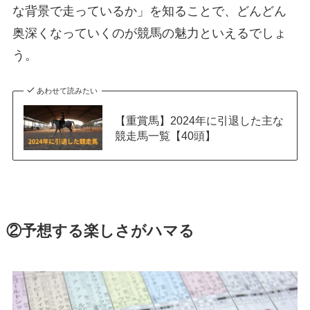
な背景で走っているか」を知ることで、どんどん
奥深くなっていくのが競馬の魅力といえるでしょ
う。
あわせて読みたい
【重賞馬】2024年に引退した主な
競走馬一覧【40頭】
②予想する楽しさがハマる