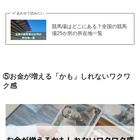
あわせて読みたい
競馬場はどこにある？全国の競馬
場25か所の所在地一覧
⑤お金が増える「かも」しれないワクワ
ク感