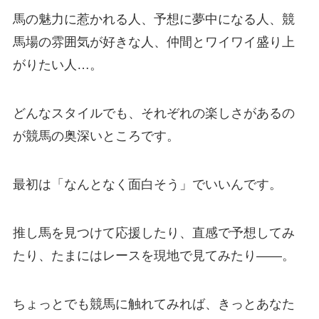
馬の魅力に惹かれる人、予想に夢中になる人、競
馬場の雰囲気が好きな人、仲間とワイワイ盛り上
がりたい人…。
どんなスタイルでも、それぞれの楽しさがあるの
が競馬の奥深いところです。
最初は「なんとなく面白そう」でいいんです。
推し馬を見つけて応援したり、直感で予想してみ
たり、たまにはレースを現地で見てみたり――。
ちょっとでも競馬に触れてみれば、きっとあなた