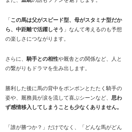
また、
血統
の話もファンを魅了します。
「
この馬は父がスピード型、母がスタミナ型だか
ら、中距離で活躍しそう
」なんて考えるのも予想
の楽しさにつながります。
さらに、
騎手との相性
や厩舎との関係など、人と
の繋がりもドラマを生み出します。
勝利した後に馬の背中をポンポンとたたく騎手の
姿や、厩務員が涙を流して喜ぶシーンなど、
思わ
ず感情移入してしまうことも少なくありません。
「誰が勝つか？」だけでなく、「どんな馬がどん