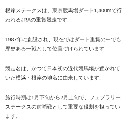
根岸ステークスは、東京競馬場ダート1,400mで行
われるJRAの重賞競走です。
1987年に創設され、現在ではダート重賞の中でも
歴史ある一戦として位置づけられています。
競走名は、かつて日本初の近代競馬場が置かれて
いた横浜・根岸の地名に由来しています。
施行時期は1月下旬から2月上旬で、フェブラリー
ステークスの前哨戦として重要な役割を担ってい
ます。