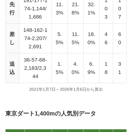
191-177-1
1
1
先
11.
21.
32.
74-1,144/
0
0
行
3%
8%
1%
1,686
3
7
148-162-1
差
5.
11.
18.
4
6
74-2,207/
し
5%
5%
0%
6
0
2,691
36-57-68-
追
1.
4.
6.
1
3
2,183/2,3
込
5%
0%
9%
8
1
44
2021年1月7日～2026年1月6日から算出
東京ダート1,400mの人気別データ