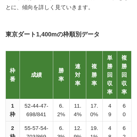
とに、傾向を詳しく見ていきます。
東京ダート1,400mの枠順別データ
単
複
連
複
勝
勝
枠
勝
成績
対
勝
回
回
番
率
率
率
収
収
率
率
1
52-44-47-
6.
11.
17.
4
6
枠
698/841
2%
4%
0%
9
0
2
55-57-54-
6.
12.
19.
4
6
枠
703/869
3%
9%
1%
8
2