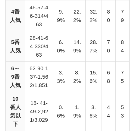
46-57-4
4番
9.
22.
32.
8
7
6-314/4
人気
9%
2%
2%
0
9
63
28-41-6
5番
6.
14.
28.
7
8
4-330/4
人気
0%
9%
7%
0
4
63
6～
62-90-1
3.
8.
15.
6
7
9番
37-1,56
3%
2%
6%
8
5
人気
2/1,851
10
18- 41-
番人
0.
1.
3.
4
5
49-2,92
気以
6%
9%
6%
4
3
1/3,029
下