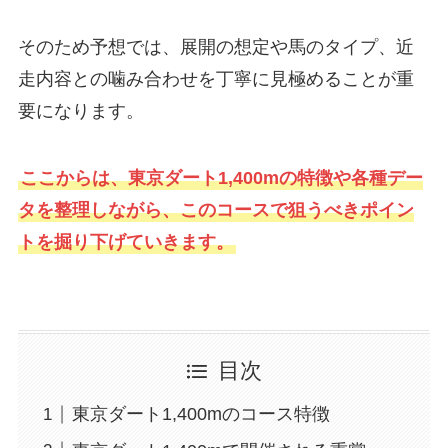
そのため予想では、展開の想定や馬のタイプ、近
走内容との噛み合わせを丁寧に見極めることが重
要になります。
ここからは、東京ダート1,400mの特徴や各種デー
タを整理しながら、このコースで狙うべきポイン
トを掘り下げていきます。
目次
東京ダート1,400mのコース特徴