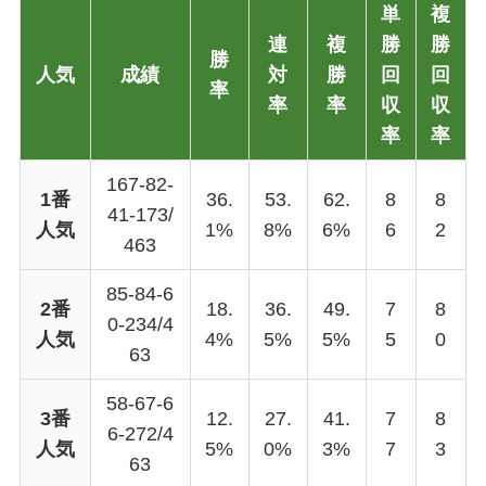
単
複
連
複
勝
勝
勝
人気
成績
対
勝
回
回
率
率
率
収
収
率
率
167-82-
1番
36.
53.
62.
8
8
41-173/
人気
1%
8%
6%
6
2
463
85-84-6
2番
18.
36.
49.
7
8
0-234/4
人気
4%
5%
5%
5
0
63
58-67-6
3番
12.
27.
41.
7
8
6-272/4
人気
5%
0%
3%
7
3
63