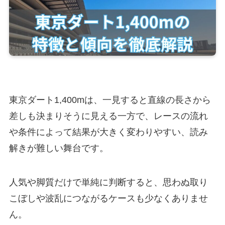
東京ダート1,400mは、一見すると直線の長さから
差しも決まりそうに見える一方で、レースの流れ
や条件によって結果が大きく変わりやすい、読み
解きが難しい舞台です。
人気や脚質だけで単純に判断すると、思わぬ取り
こぼしや波乱につながるケースも少なくありませ
ん。