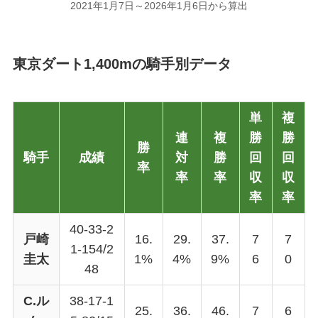
2021年1月7日～2026年1月6日から算出
東京ダート1,400mの騎手別データ
単
複
連
複
勝
勝
勝
騎手
成績
対
勝
回
回
率
率
率
収
収
率
率
40-33-2
戸崎
16.
29.
37.
7
7
1-154/2
圭太
1%
4%
9%
6
0
48
C.ル
38-17-1
25.
36.
46.
7
6