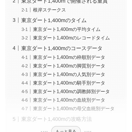
東京ダート1,400mで開催される重賞
根岸ステークス
東京ダート1,400mのタイム
東京ダート1,400mの平均タイム
東京ダート1,400mのレコードタイム
東京ダート1,400mのコースデータ
東京ダート1,400mの枠順別データ
東京ダート1,400mの脚質別データ
東京ダート1,400mの人気別データ
東京ダート1,400mの騎手別データ
東京ダート1,400mの調教師別データ
東京ダート1,400mの血統別データ
東京ダート1,400mの母父血統別データ
東京ダート1,400mの攻略方法
もっと見る