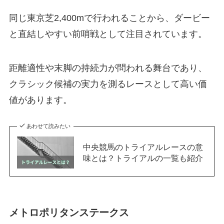
同じ東京芝2,400mで行われることから、ダービー
と直結しやすい前哨戦として注目されています。
距離適性や末脚の持続力が問われる舞台であり、
クラシック候補の実力を測るレースとして高い価
値があります。
あわせて読みたい
中央競馬のトライアルレースの意
味とは？トライアルの一覧も紹介
メトロポリタンステークス