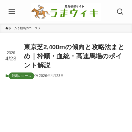
ホーム
競馬のコース
東京芝2,400mの傾向と攻略法まと
2026
め｜枠順・血統・高速馬場のポイ
4/23
ント解説
2026年4月23日
競馬のコース