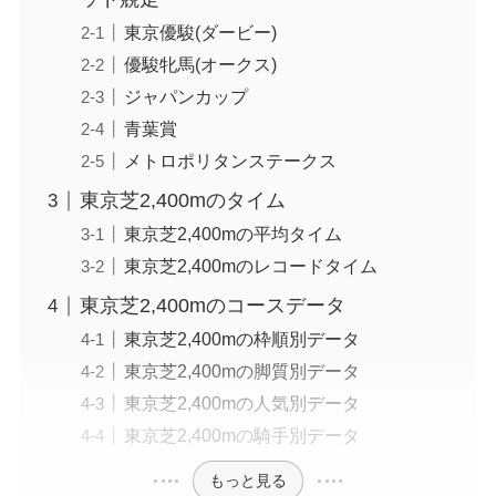
東京優駿(ダービー)
優駿牝馬(オークス)
ジャパンカップ
青葉賞
メトロポリタンステークス
東京芝2,400mのタイム
東京芝2,400mの平均タイム
東京芝2,400mのレコードタイム
東京芝2,400mのコースデータ
東京芝2,400mの枠順別データ
東京芝2,400mの脚質別データ
東京芝2,400mの人気別データ
東京芝2,400mの騎手別データ
もっと見る