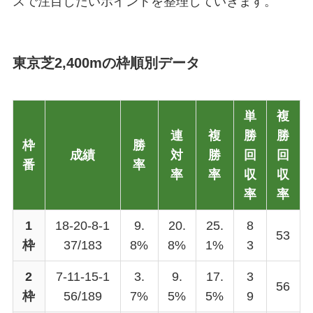
スで注目したいポイントを整理していきます。
東京芝2,400mの枠順別データ
単
複
連
複
勝
勝
枠
勝
成績
対
勝
回
回
番
率
率
率
収
収
率
率
1
18-20-8-1
9.
20.
25.
8
53
枠
37/183
8%
8%
1%
3
2
7-11-15-1
3.
9.
17.
3
56
枠
56/189
7%
5%
5%
9