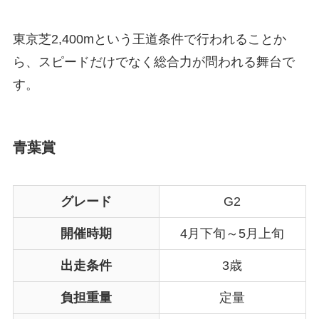
東京芝2,400mという王道条件で行われることか
ら、スピードだけでなく総合力が問われる舞台で
す。
青葉賞
グレード
G2
開催時期
4月下旬～5月上旬
出走条件
3歳
負担重量
定量