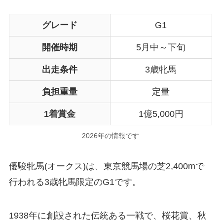
グレード
G1
開催時期
5月中～下旬
出走条件
3歳牝馬
負担重量
定量
1着賞金
1億5,000円
2026年の情報です
優駿牝馬(オークス)は、東京競馬場の芝2,400mで
行われる3歳牝馬限定のG1です。
1938年に創設された伝統ある一戦で、桜花賞、秋