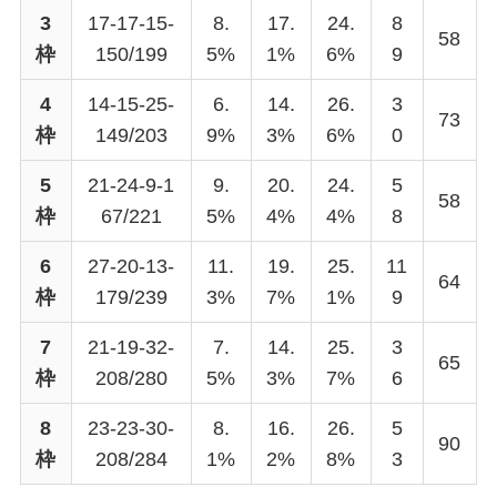
3
17-17-15-
8.
17.
24.
8
58
枠
150/199
5%
1%
6%
9
4
14-15-25-
6.
14.
26.
3
73
枠
149/203
9%
3%
6%
0
5
21-24-9-1
9.
20.
24.
5
58
枠
67/221
5%
4%
4%
8
6
27-20-13-
11.
19.
25.
11
64
枠
179/239
3%
7%
1%
9
7
21-19-32-
7.
14.
25.
3
65
枠
208/280
5%
3%
7%
6
8
23-23-30-
8.
16.
26.
5
90
枠
208/284
1%
2%
8%
3