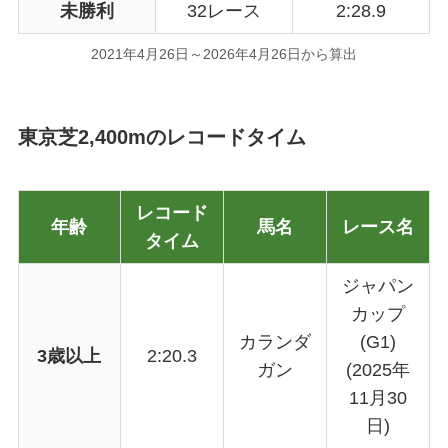
未勝利
32レース
2:28.9
2021年4月26日～2026年4月26日から算出
東京芝2,400mのレコードタイム
レコード
年齢
馬名
レース名
タイム
ジャパン
カップ
カランダ
(G1)
3歳以上
2:20.3
ガン
(2025年
11月30
日)