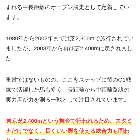
まれる中長距離のオープン競走として定着してい
ます。
1989年から2002年までは芝2,300mで施行されてい
ましたが、2003年から再び芝2,400mに戻されまし
た。
重賞ではないものの、ここをステップに後のG1戦
線で活躍した馬も多く、長距離から中距離路線の
実力馬が力を測る一戦として注目されています。
東京芝2,400mという舞台で行われるため、スタミ
ナだけでなく、長くいい脚を使える総合力も問わ