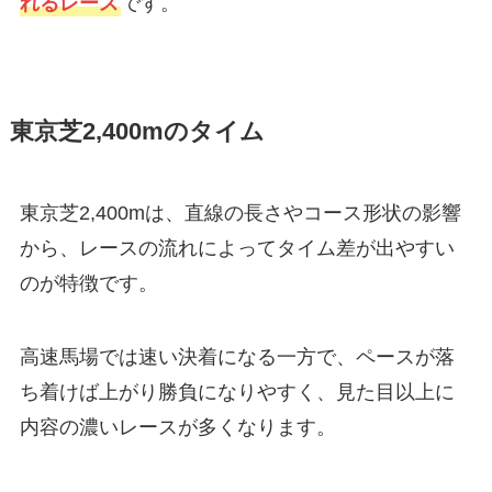
れるレース
です。
東京芝2,400mのタイム
東京芝2,400mは、直線の長さやコース形状の影響
から、レースの流れによってタイム差が出やすい
のが特徴です。
高速馬場では速い決着になる一方で、ペースが落
ち着けば上がり勝負になりやすく、見た目以上に
内容の濃いレースが多くなります。