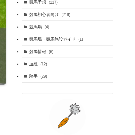
競馬予想
(117)
競馬初心者向け
(219)
競馬場
(4)
競馬場・競馬施設ガイド
(1)
競馬情報
(6)
血統
(12)
騎手
(29)