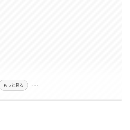
もっと見る