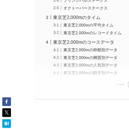
プリンシパルステークス
オクトーバーステークス
東京芝2,000mのタイム
東京芝2,000mの平均タイム
東京芝2,000mのレコードタイム
東京芝2,000mのコースデータ
東京芝2,000mの枠順別データ
東京芝2,000mの脚質別データ
東京芝2,000mの人気別データ
東京芝2,000mの騎手別データ