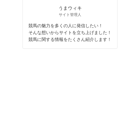
うまウィキ
サイト管理人
競馬の魅力を多くの人に発信したい！
そんな想いからサイトを立ち上げました！
ま
競馬に関する情報をたくさん紹介します！