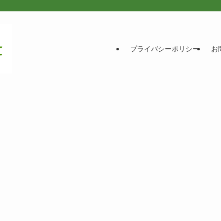
プライバシーポリシー
お