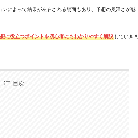
ョンによって結果が左右される場面もあり、予想の奥深さが魅
、予想に役立つポイントを初心者にもわかりやすく解説
していき
目次