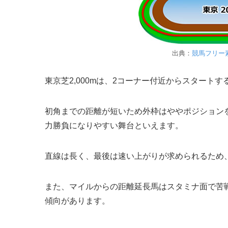
出典：
競馬フリー
東京芝2,000mは、2コーナー付近からスタート
初角までの距離が短いため外枠はややポジション
力勝負になりやすい舞台といえます。
直線は長く、最後は速い上がりが求められるため
また、マイルからの距離延長馬はスタミナ面で苦戦
傾向があります。