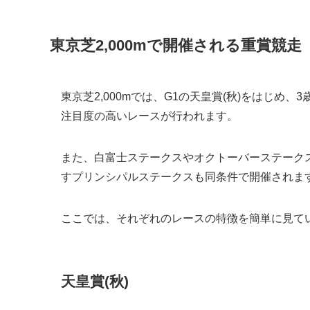
東京芝2,000mで開催される重賞競走
東京芝2,000mでは、G1の天皇賞(秋)をはじ
注目度の高いレースが行われます。
また、白富士ステークスやオクトーバーステーク
すプリンシパルステークスも同条件で開催されま
ここでは、それぞれのレースの特徴を簡単に見て
天皇賞(秋)