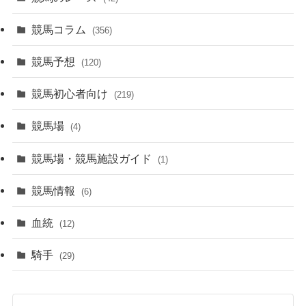
競馬コラム
(356)
競馬予想
(120)
競馬初心者向け
(219)
競馬場
(4)
競馬場・競馬施設ガイド
(1)
競馬情報
(6)
血統
(12)
騎手
(29)