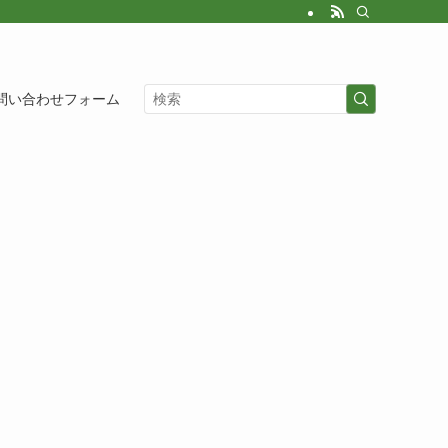
問い合わせフォーム