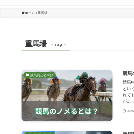
ホーム
重馬場
重馬場
– tag –
競馬
競馬初心者向け
競馬
とい
れて
が走っ
202