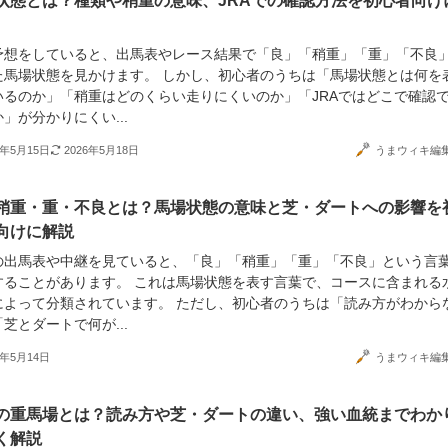
状態とは？種類や稍重の意味、JRAでの確認方法を初心者向け
予想をしていると、出馬表やレース結果で「良」「稍重」「重」「不良
た馬場状態を見かけます。 しかし、初心者のうちは「馬場状態とは何を
いるのか」「稍重はどのくらい走りにくいのか」「JRAではどこで確認
」が分かりにくい...
6年5月15日
2026年5月18日
うまウィキ編
稍重・重・不良とは？馬場状態の意味と芝・ダートへの影響を
向けに解説
の出馬表や中継を見ていると、「良」「稍重」「重」「不良」という言
することがあります。 これは馬場状態を表す言葉で、コースに含まれる
によって分類されています。 ただし、初心者のうちは「読み方がわから
芝とダートで何が...
6年5月14日
うまウィキ編
の重馬場とは？読み方や芝・ダートの違い、強い血統までわか
く解説