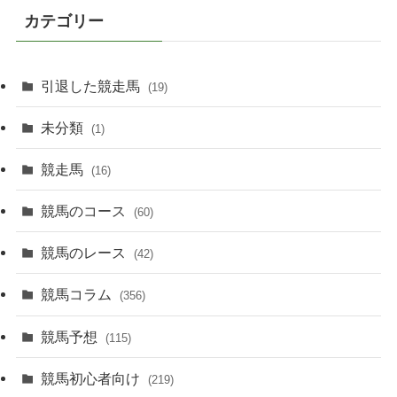
カテゴリー
引退した競走馬
(19)
未分類
(1)
競走馬
(16)
競馬のコース
(60)
競馬のレース
(42)
競馬コラム
(356)
競馬予想
(115)
競馬初心者向け
(219)