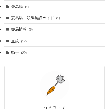
競馬場
(4)
競馬場・競馬施設ガイド
(1)
競馬情報
(6)
血統
(12)
騎手
(29)
うまウィキ