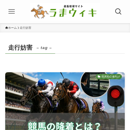
ホーム
走行妨害
走行妨害
– tag –
競馬初心者向け