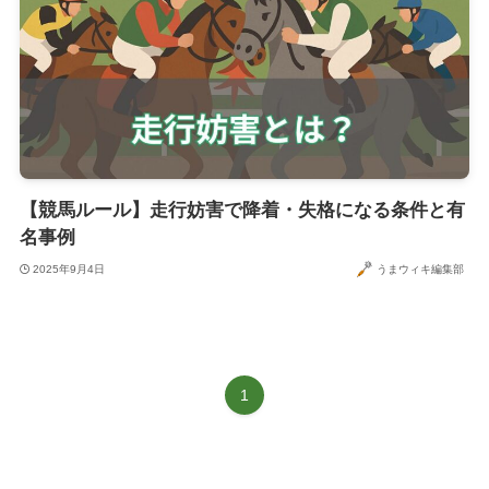
【競馬ルール】走行妨害で降着・失格になる条件と有
名事例
2025年9月4日
うまウィキ編集部
1