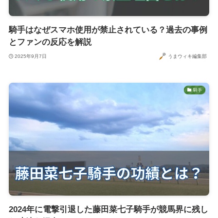
騎手はなぜスマホ使用が禁止されている？過去の事例
とファンの反応を解説
2025年9月7日
うまウィキ編集部
騎手
2024年に電撃引退した藤田菜七子騎手が競馬界に残し