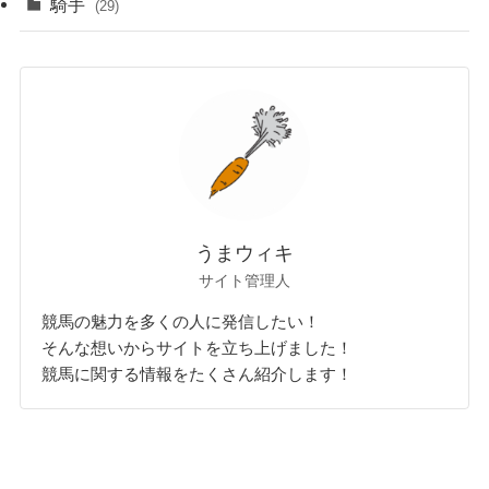
騎手
(29)
うまウィキ
サイト管理人
競馬の魅力を多くの人に発信したい！
そんな想いからサイトを立ち上げました！
競馬に関する情報をたくさん紹介します！