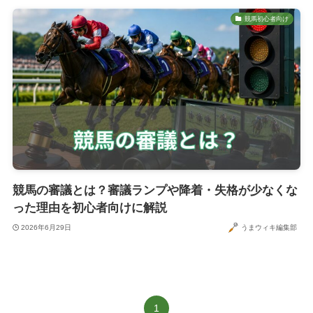
競馬初心者向け
競馬の審議とは？審議ランプや降着・失格が少なくな
った理由を初心者向けに解説
2026年6月29日
うまウィキ編集部
1