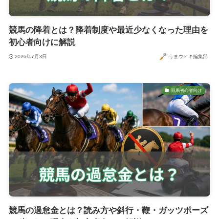
競馬の降着とは？降着制度や最近少なくなった理由を
初心者向けに解説
2026年7月3日
うまウィキ編集部
競馬初心者向け
競馬の過怠金とは？読み方や斜行・鞭・ガッツポーズ