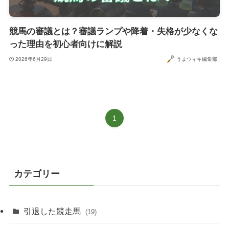
競馬の審議とは？審議ランプや降着・失格が少なくな
った理由を初心者向けに解説
2026年6月29日
うまウィキ編集部
1
カテゴリー
引退した競走馬
(19)