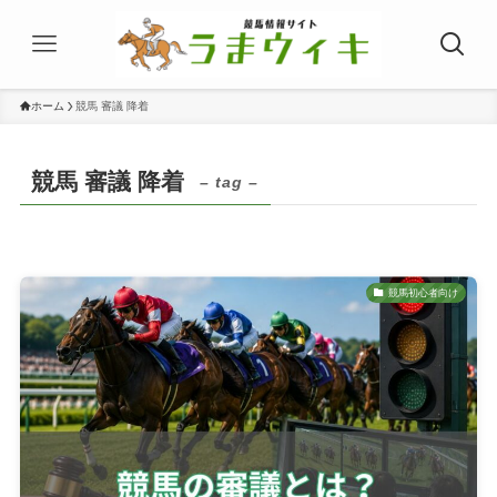
ホーム
競馬 審議 降着
競馬 審議 降着
– tag –
競馬初心者向け