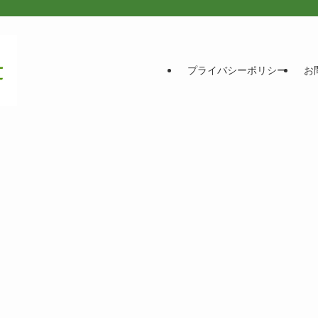
プライバシーポリシー
お