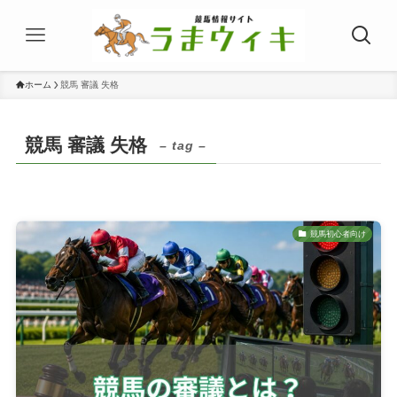
ホーム
競馬 審議 失格
競馬 審議 失格
– tag –
競馬初心者向け