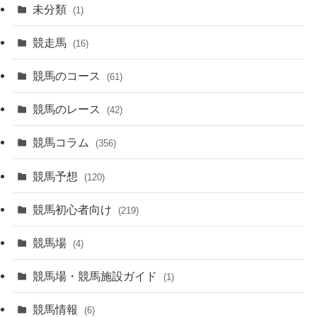
未分類
(1)
競走馬
(16)
競馬のコース
(61)
競馬のレース
(42)
競馬コラム
(356)
競馬予想
(120)
競馬初心者向け
(219)
競馬場
(4)
競馬場・競馬施設ガイド
(1)
競馬情報
(6)