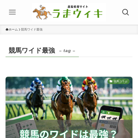
ホーム
競馬ワイド最強
競馬ワイド最強
– tag –
競馬コラム