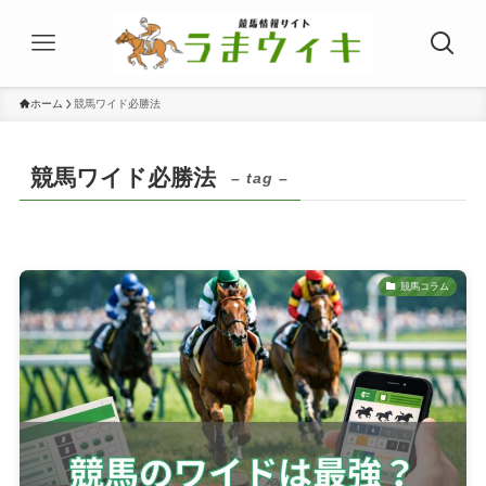
ホーム
競馬ワイド必勝法
競馬ワイド必勝法
– tag –
競馬コラム