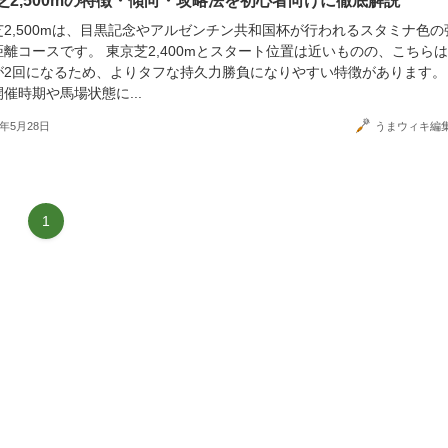
芝2,500mの特徴・傾向・攻略法を初心者向けに徹底解説
芝2,500mは、目黒記念やアルゼンチン共和国杯が行われるスタミナ色の
距離コースです。 東京芝2,400mとスタート位置は近いものの、こちら
が2回になるため、よりタフな持久力勝負になりやすい特徴があります。
催時期や馬場状態に...
6年5月28日
うまウィキ編
1