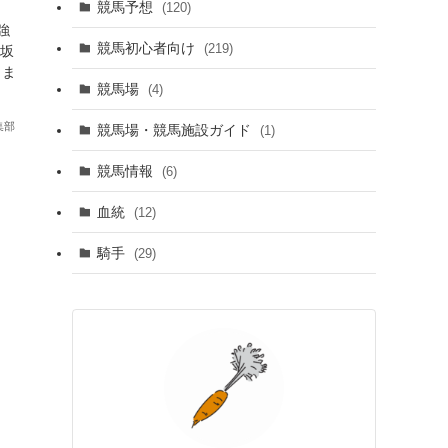
競馬予想
(120)
強
競馬初心者向け
(219)
は坂
 ま
競馬場
(4)
集部
競馬場・競馬施設ガイド
(1)
競馬情報
(6)
血統
(12)
騎手
(29)