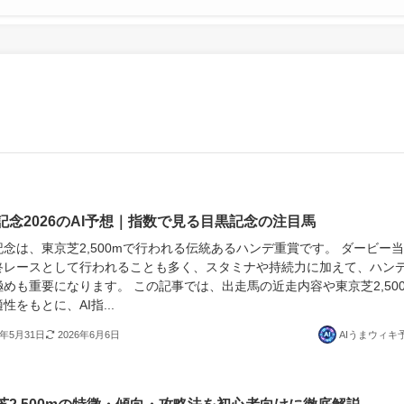
記念2026のAI予想｜指数で見る目黒記念の注目馬
記念は、東京芝2,500mで行われる伝統あるハンデ重賞です。 ダービー
終レースとして行われることも多く、スタミナや持続力に加えて、ハン
極めも重要になります。 この記事では、出走馬の近走内容や東京芝2,50
性をもとに、AI指...
6年5月31日
2026年6月6日
AIうまウィキ