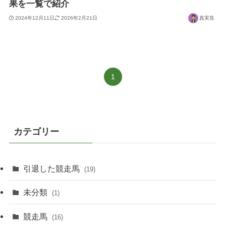
果を一覧で紹介
2024年12月11日
2026年2月21日
真実良
1
カテゴリー
引退した競走馬
(19)
未分類
(1)
競走馬
(16)