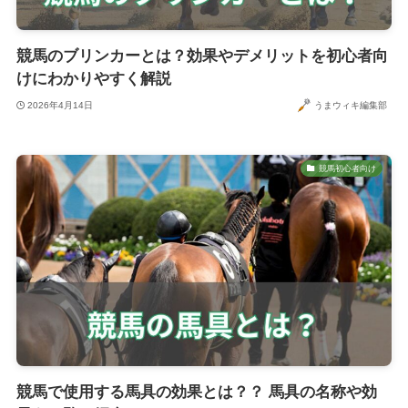
競馬のブリンカーとは？効果やデメリットを初心者向
けにわかりやすく解説
2026年4月14日
うまウィキ編集部
競馬初心者向け
競馬で使用する馬具の効果とは？？ 馬具の名称や効