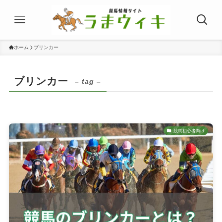
ホーム
ブリンカー
ブリンカー
– tag –
競馬初心者向け