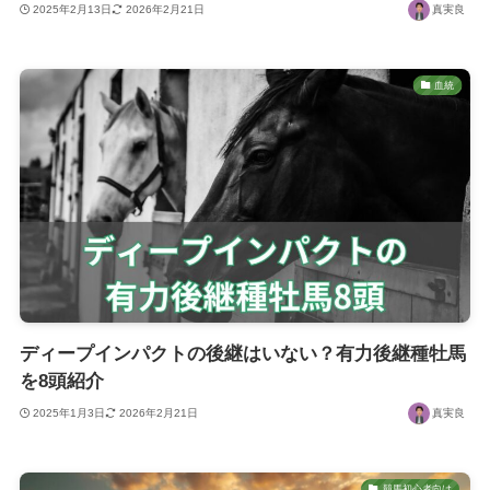
2025年2月13日
2026年2月21日
真実良
血統
ディープインパクトの後継はいない？有力後継種牡馬
を8頭紹介
2025年1月3日
2026年2月21日
真実良
競馬初心者向け