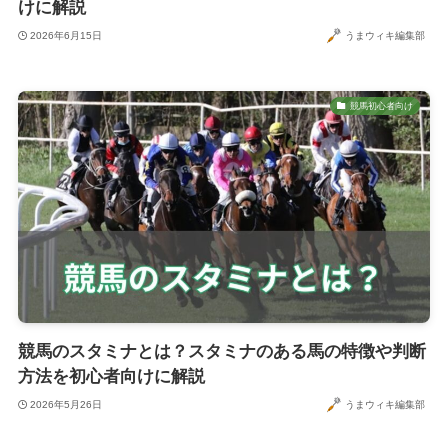
けに解説
2026年6月15日
うまウィキ編集部
競馬初心者向け
競馬のスタミナとは？スタミナのある馬の特徴や判断
方法を初心者向けに解説
2026年5月26日
うまウィキ編集部