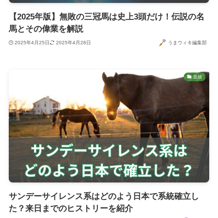
【2025年版】無敗の三冠馬は史上3頭だけ！伝説の名
馬とその偉業を解説
2025年4月25日
2025年4月28日
うまウィキ編集部
血統
サンデーサイレンス系はどのよう日本で系統確立し
た？来日までのヒストリーを紹介