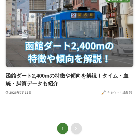
函館ダート2,400mの特徴や傾向を解説！タイム・血
統・脚質データも紹介
2026年7月11日
うまウィキ編集部
1
2