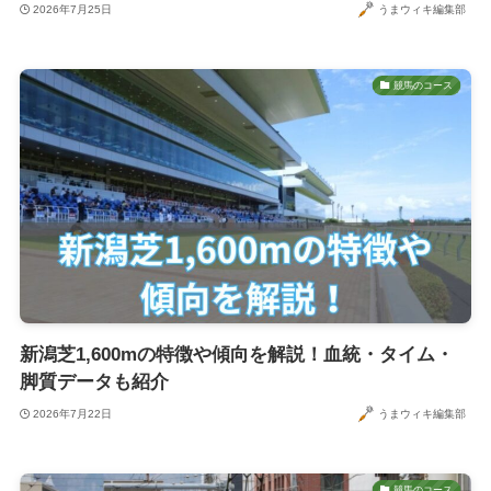
2026年7月25日
うまウィキ編集部
競馬のコース
新潟芝1,600mの特徴や傾向を解説！血統・タイム・
脚質データも紹介
2026年7月22日
うまウィキ編集部
競馬のコース