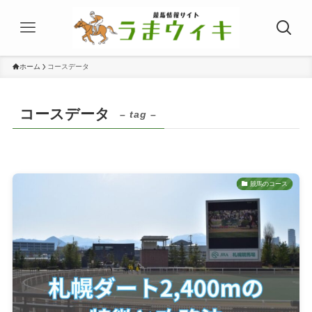
ホーム
コースデータ
コースデータ
– tag –
競馬のコース