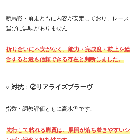
新馬戦・前走ともに内容が安定しており、レース
運びに無駄がありません。
折り合いに不安がなく、能力・完成度・鞍上を総
合すると最も信頼できる存在と判断しました。
○ 対抗：②リアライズブラーヴ
指数・調教評価ともに高水準です。
先行して粘れる脚質は、展開が落ち着きやすいシ
ンザン記念と好相性です。