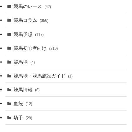
競馬のレース
(42)
競馬コラム
(356)
競馬予想
(117)
競馬初心者向け
(219)
競馬場
(4)
競馬場・競馬施設ガイド
(1)
競馬情報
(6)
血統
(12)
騎手
(29)