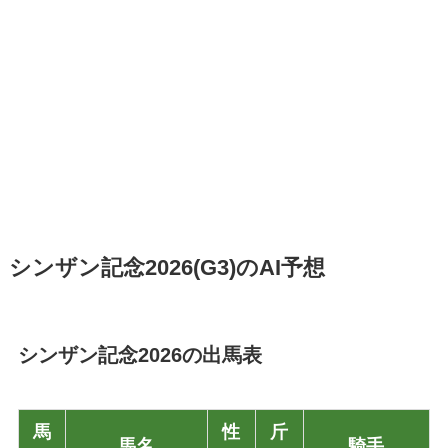
シンザン記念2026(G3)のAI予想
シンザン記念2026の出馬表
馬
性
斤
馬名
騎手