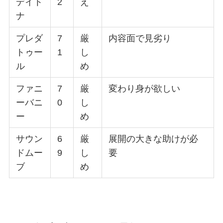
デイト
2
え
ナ
プレダ
7
厳
内容面で見劣り
トゥー
1
し
ル
め
ファニ
7
厳
変わり身が欲しい
ーバニ
0
し
ー
め
サウン
6
厳
展開の大きな助けが必
ドムー
9
し
要
ブ
め