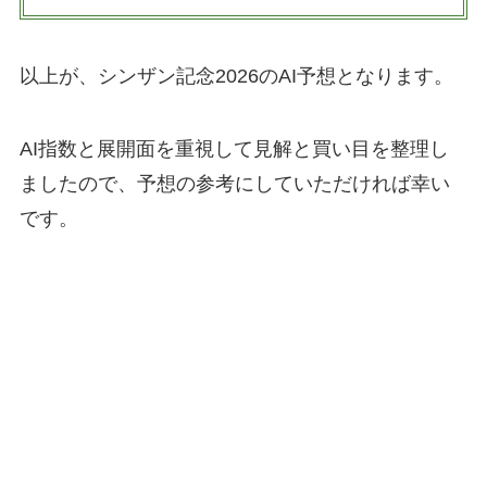
以上が、シンザン記念2026のAI予想となります。
AI指数と展開面を重視して見解と買い目を整理し
ましたので、予想の参考にしていただければ幸い
です。