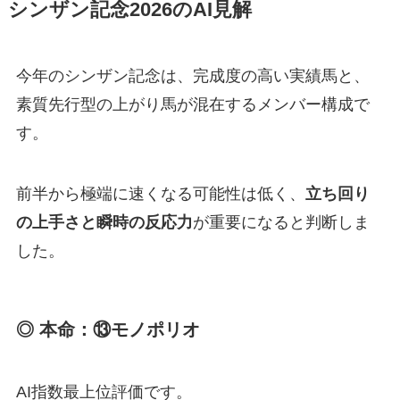
シンザン記念
2026のAI見解
今年のシンザン記念は、完成度の高い実績馬と、
素質先行型の上がり馬が混在するメンバー構成で
す。
前半から極端に速くなる可能性は低く、
立ち回り
の上手さと瞬時の反応力
が重要になると判断しま
した。
◎ 本命：⑬モノポリオ
AI指数最上位評価です。