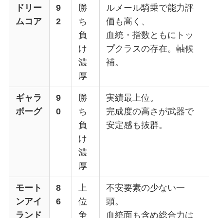
ドリー
9
勝
ルメール騎乗で能力評
ムコア
2
ち
価も高く、
負
血統・指数ともにトッ
け
プクラスの存在。軸候
濃
補。
厚
ギャラ
9
勝
実績最上位。
ボーグ
0
ち
完成度の高さが武器で
負
安定感も抜群。
け
濃
厚
モート
8
上
不安要素の少ない一
ンアイ
6
位
頭。
ランド
争
血統面も含め総合力は