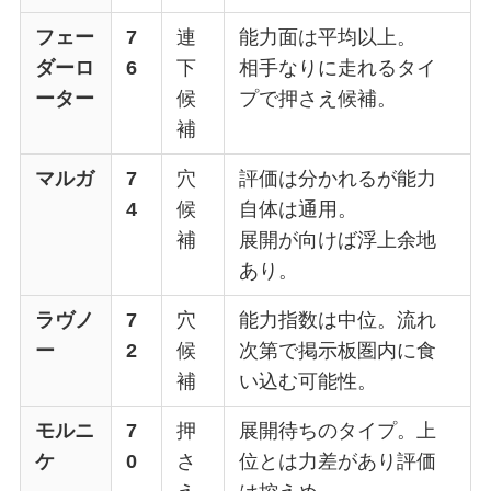
フェー
7
連
能力面は平均以上。
ダーロ
6
下
相手なりに走れるタイ
ーター
候
プで押さえ候補。
補
マルガ
7
穴
評価は分かれるが能力
4
候
自体は通用。
補
展開が向けば浮上余地
あり。
ラヴノ
7
穴
能力指数は中位。流れ
ー
2
候
次第で掲示板圏内に食
補
い込む可能性。
モルニ
7
押
展開待ちのタイプ。上
ケ
0
さ
位とは力差があり評価