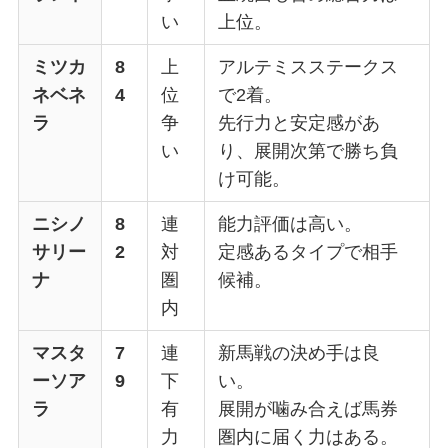
い
上位。
ミツカ
8
上
アルテミスステークス
ネベネ
4
位
で2着。
ラ
争
先行力と安定感があ
い
り、展開次第で勝ち負
け可能。
ニシノ
8
連
能力評価は高い。
サリー
2
対
定感あるタイプで相手
ナ
圏
候補。
内
マスタ
7
連
新馬戦の決め手は良
ーソア
9
下
い。
ラ
有
展開が噛み合えば馬券
力
圏内に届く力はある。