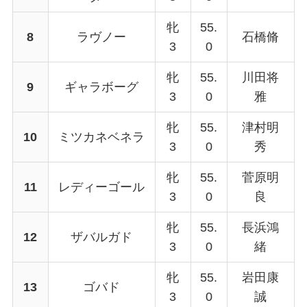
牝
55.
8
ラヴノー
石橋脩
3
0
牝
55.
川田将
9
ギャラボーグ
3
0
雅
牝
55.
津村明
10
ミツカネベネラ
3
0
秀
牝
55.
菅原明
11
レディーゴール
3
0
良
牝
55.
長浜鴻
12
ザバルガド
3
0
緒
牝
55.
岩田康
13
ゴバド
3
0
誠