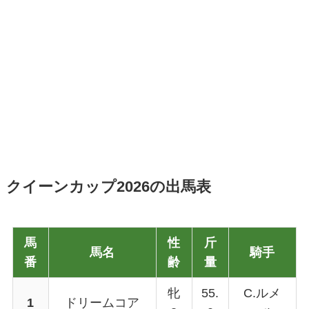
クイーンカップ2026の出馬表
馬
性
斤
馬名
騎手
番
齢
量
牝
55.
C.ルメ
1
ドリームコア