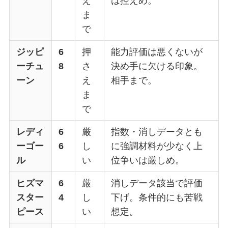
え
は控えめ。
ま
で
ジッピ
6
押
能力評価は悪くないが
ーチュ
8
さ
決め手に欠ける印象。
ーン
え
相手まで。
ま
で
レディ
6
厳
指数・消しデータとも
ーゴー
6
し
に強調材料が少なく上
ル
い
位争いは厳しめ。
ヒズマ
6
厳
消しデータ該当で評価
スター
4
し
下げ。条件的にも苦戦
ピース
い
想定。