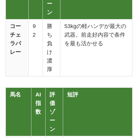
ー
ン
コー
9
勝
53kgの軽ハンデが最大の
チェ
2
ち
武器。前走好内容で条件
ラバ
負
を最も活かせる
レー
け
濃
厚
馬名
AI
評
短評
指
価
数
ゾ
ー
ン