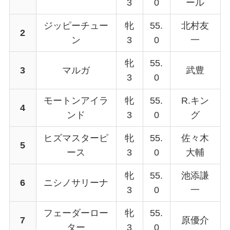
3
0
ール
ジッピーチュー
牝
55.
北村友
2
ン
3
0
一
牝
55.
3
マルガ
武豊
3
0
モートンアイラ
牝
55.
R.キン
4
ンド
3
0
グ
ヒズマスターピ
牝
55.
佐々木
5
ース
3
0
大輔
牝
55.
池添謙
6
ニシノサリーナ
3
0
一
フェーダーロー
牝
55.
7
原優介
ター
3
0