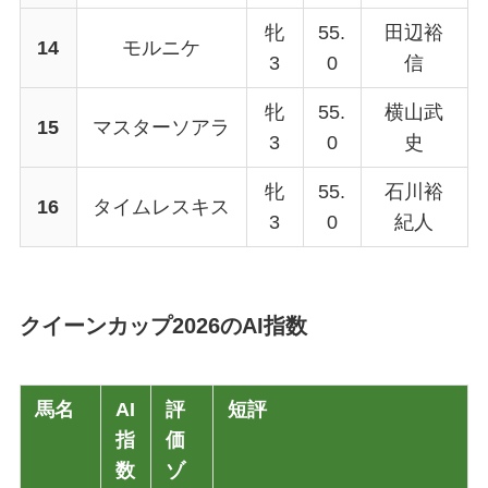
牝
55.
田辺裕
14
モルニケ
3
0
信
牝
55.
横山武
15
マスターソアラ
3
0
史
牝
55.
石川裕
16
タイムレスキス
3
0
紀人
クイーンカップ2026のAI指数
馬名
AI
評
短評
指
価
数
ゾ