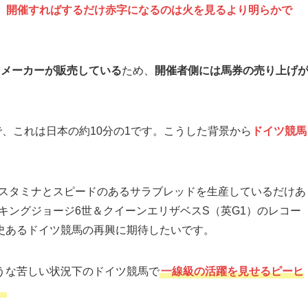
、
開催すればするだけ赤字になるのは火を見るより明らかで
クメーカーが販売している
ため、
開催者側には馬券の売り上げ
で、これは日本の約10分の1です。こうした背景から
ドイツ競馬
。
したスタミナとスピードのあるサラブレッドを生産しているだけあ
キングジョージ6世＆クイーンエリザベスS（英G1）のレコー
史あるドイツ競馬の再興に期待したいです。
うな苦しい状況下のドイツ競馬で
一線級の活躍を見せるピーヒ
。