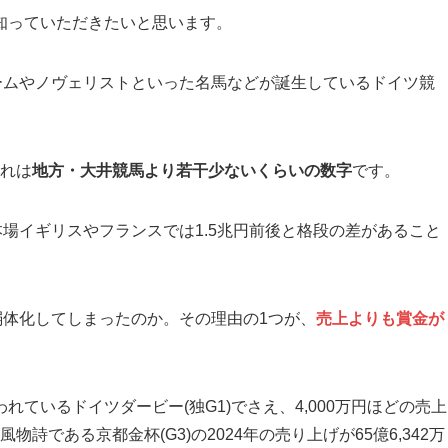
知っていただきたいと思います。
ームやノヴェリストといった名馬などが誕生しているドイツ競
これは
地方・大井競馬より若干少ないくらいの数字
です。
の本場イギリスやフランスでは1.5兆円前後と格段の差があること
弱体化してしまったのか。その理由の1つが、
売上よりも賞金が
ているドイツダービー(独G1)でさえ、4,000万円ほどの売上
物詩である京都金杯(G3)の2024年の売り上げが65億6,342万