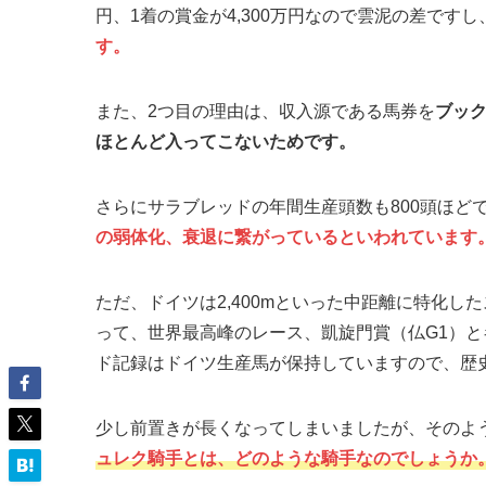
円、1着の賞金が4,300万円なので雲泥の差ですし
す。
また、2つ目の理由は、収入源である馬券を
ブッ
ほとんど入ってこないためです。
さらにサラブレッドの年間生産頭数も800頭ほど
の弱体化、衰退に繋がっているといわれています
ただ、ドイツは2,400mといった中距離に特化
って、世界最高峰のレース、凱旋門賞（仏G1）と
ド記録はドイツ生産馬が保持していますので、歴
少し前置きが長くなってしまいましたが、そのよ
ュレク騎手とは、どのような騎手なのでしょうか