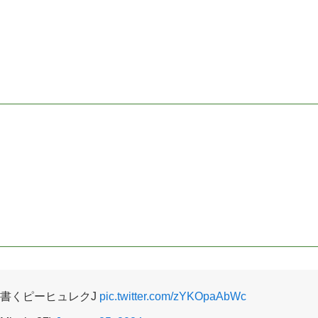
を書くピーヒュレクJ
pic.twitter.com/zYKOpaAbWc