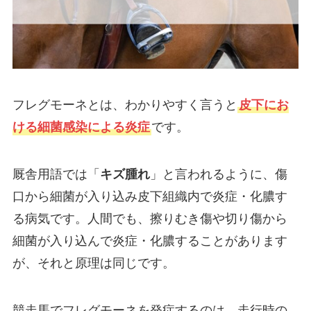
フレグモーネとは、わかりやすく言うと
皮下にお
ける細菌感染による炎症
です。
厩舎用語では「
キズ腫れ
」と言われるように、傷
口から細菌が入り込み皮下組織内で炎症・化膿す
る病気です。人間でも、擦りむき傷や切り傷から
細菌が入り込んで炎症・化膿することがあります
が、それと原理は同じです。
競走馬でフレグモーネを発症するのは、走行時の