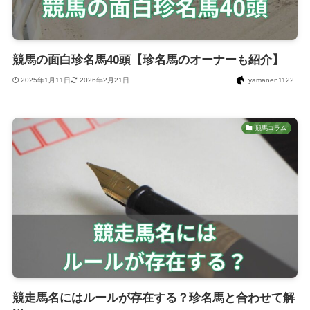
競馬の面白珍名馬40頭【珍名馬のオーナーも紹介】
2025年1月11日
2026年2月21日
yamanen1122
競馬コラム
競走馬名にはルールが存在する？珍名馬と合わせて解