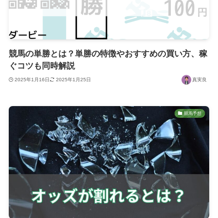
競馬の単勝とは？単勝の特徴やおすすめの買い方、稼
ぐコツも同時解説
2025年1月16日
2025年1月25日
真実良
競馬予想