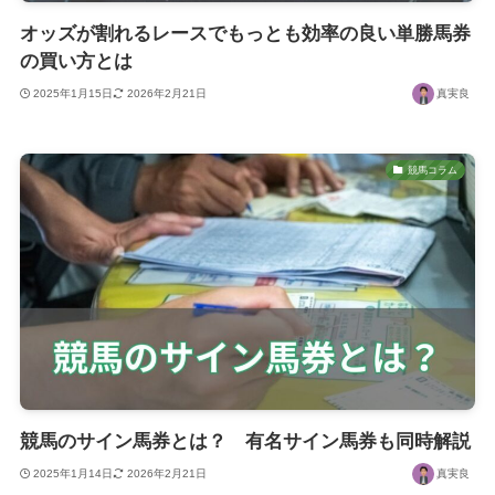
オッズが割れるレースでもっとも効率の良い単勝馬券
の買い方とは
2025年1月15日
2026年2月21日
真実良
競馬コラム
競馬のサイン馬券とは？ 有名サイン馬券も同時解説
2025年1月14日
2026年2月21日
真実良