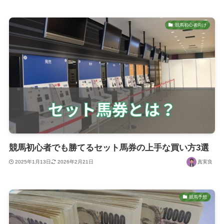
競馬初心者向け
競馬初心者でも勝てるセット馬券の上手な買い方3選
2025年1月13日
2026年2月21日
真実良
競馬予想