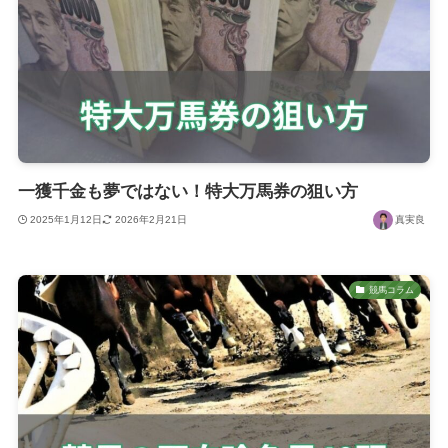
一獲千金も夢ではない！特大万馬券の狙い方
2025年1月12日
2026年2月21日
真実良
競馬コラム