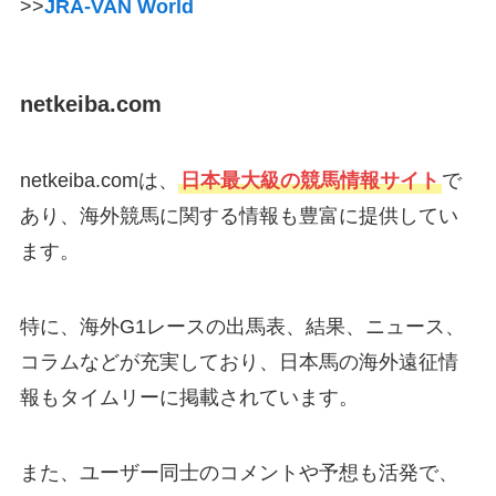
>>
JRA-VAN World
netkeiba.com
​netkeiba.comは、
日本最大級の競馬情報サイト
で
あり、海外競馬に関する情報も豊富に提供してい
ます。
​特に、海外G1レースの出馬表、結果、ニュース、
コラムなどが充実しており、日本馬の海外遠征情
報もタイムリーに掲載されています。
​また、ユーザー同士のコメントや予想も活発で、