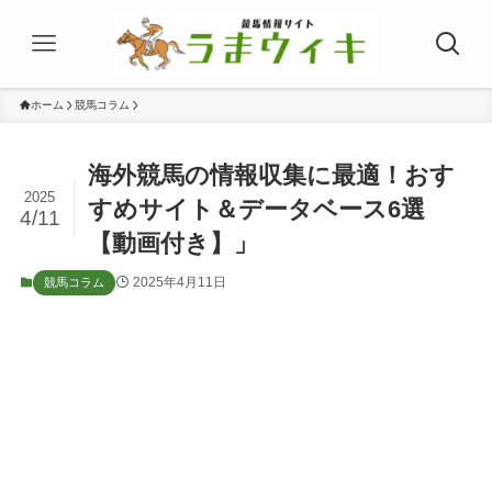
ホーム
競馬コラム
海外競馬の情報収集に最適！おす
2025
すめサイト＆データベース6選
4/11
【動画付き】」
2025年4月11日
競馬コラム