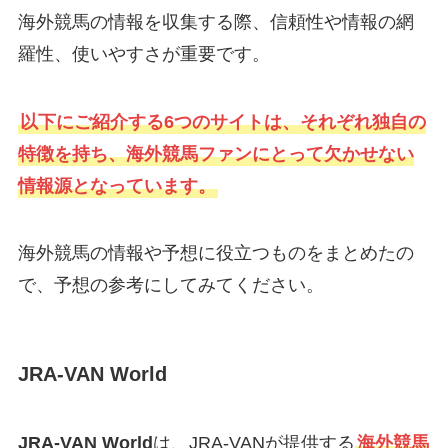
海外競馬の情報を収集する際、信頼性や情報の網
羅性、使いやすさが重要です。​
以下にご紹介する6つのサイトは、それぞれ独自の
特徴を持ち、海外競馬ファンにとって欠かせない
情報源となっています。
​海外競馬の情報や予想に役立つものをまとめたの
で、予想の参考にしてみてください。
JRA-VAN World
​JRA-VAN World
は、JRA-VANが提供する
海外競馬