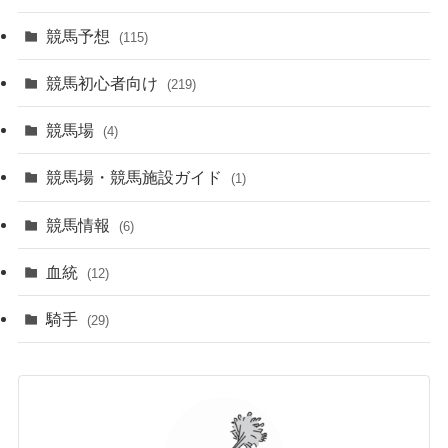
競馬予想
(115)
競馬初心者向け
(219)
競馬場
(4)
競馬場・競馬施設ガイド
(1)
競馬情報
(6)
血統
(12)
騎手
(29)