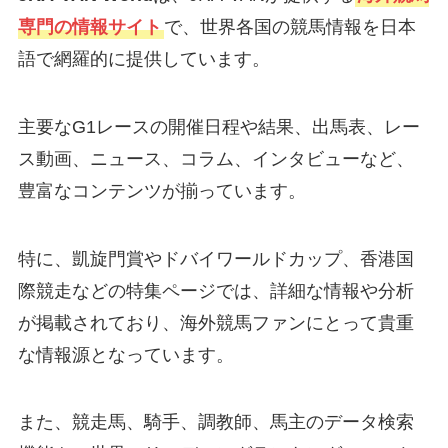
専門の情報サイト
で、世界各国の競馬情報を日本
語で網羅的に提供しています。
​主要なG1レースの開催日程や結果、出馬表、レー
ス動画、ニュース、コラム、インタビューなど、
豊富なコンテンツが揃っています。
​特に、凱旋門賞やドバイワールドカップ、香港国
際競走などの特集ページでは、詳細な情報や分析
が掲載されており、海外競馬ファンにとって貴重
な情報源となっています。
​また、競走馬、騎手、調教師、馬主のデータ検索