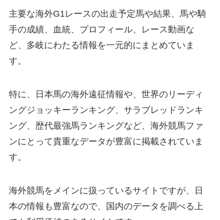
主要な海外G1レースの出走予定馬や結果、馬や騎
手の成績、血統、プロフィール、レース動画な
ど、多岐にわたる情報を一元的にまとめていま
す。
特に、日本馬の海外遠征情報や、世界のリーディ
ングジョッキーランキング、サラブレッドランキ
ング、歴代最強馬ランキングなど、海外競馬ファ
ンにとって貴重なデータが豊富に掲載されていま
す。
海外競馬をメインに扱っているサイトですが、日
本の情報も豊富なので、国内のデータを調べる上