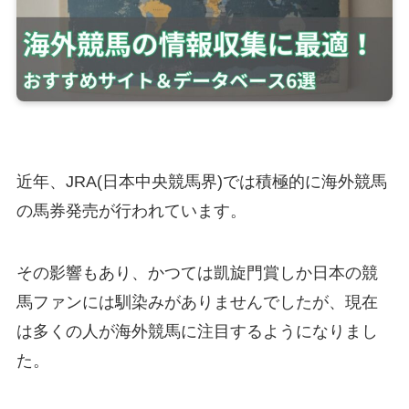
近年、JRA(日本中央競馬界)では積極的に海外競馬
の馬券発売が行われています。
その影響もあり、かつては凱旋門賞しか日本の競
馬ファンには馴染みがありませんでしたが、現在
は多くの人が海外競馬に注目するようになりまし
た。