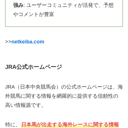
強み
: ユーザーコミュニティが活発で、予想
やコメントが豊富
>>
netkeiba.com
JRA公式ホームページ
​JRA（日本中央競馬会）の公式ホームページは、海
外競馬に関する情報を網羅的に提供する信頼性の
高い情報源です。
​特に、
日本馬が出走する海外レースに関する情報