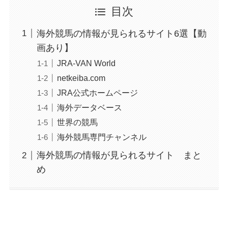
目次
海外競馬の情報が見られるサイト6選【動
画あり】
JRA-VAN World
netkeiba.com
JRA公式ホームページ
海外データベース
世界の競馬
海外競馬専門チャンネル
海外競馬の情報が見られるサイト まと
め