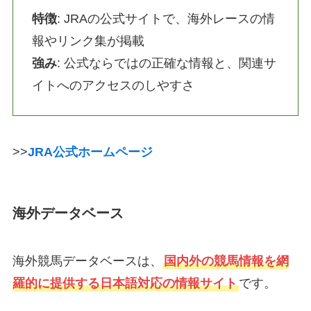
特徴
: JRAの公式サイトで、海外レースの情
報やリンク集が掲載
強み
: 公式ならではの正確な情報と、関連サ
イトへのアクセスのしやすさ
>>
JRA公式ホームページ
海外データベース
海外競馬データベースは、
国内外の競馬情報を網
羅的に提供する日本語対応の情報サイト
です。