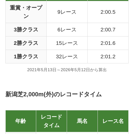
重賞・オープ
9レース
2:00.5
ン
3勝クラス
6レース
2:00.7
2勝クラス
15レース
2:01.6
1勝クラス
32レース
2:01.2
2021年5月13日～2026年5月12日から算出
新潟芝2,000m(外)のレコードタイム
レコード
年齢
馬名
レース名
タイム