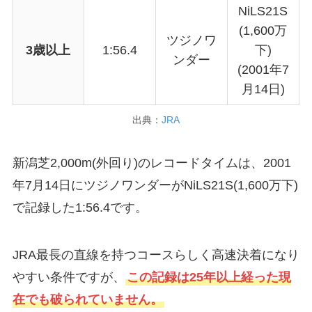
NiLS21S
(1,600万
ツジノワ
3歳以上
1:56.4
下)
ンダー
(2001年7
月14日)
出典：
JRA
新潟芝2,000m(外回り)のレコードタイムは、2001
年7月14日にツジノワンダーがNiLS21S(1,600万下)
で記録した1:56.4です。
JRA最長の直線を持つコースらしく高速決着になり
やすい条件ですが、
この記録は25年以上経った現
在でも破られていません。