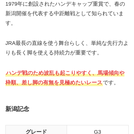
1979年に創設されたハンデキャップ重賞で、春の
新潟開催を代表する中距離戦として知られていま
す。
JRA最長の直線を使う舞台らしく、単純な先行力よ
りも長く脚を使える持続力が重要です。
ハンデ戦のため波乱も起こりやすく、馬場傾向や
枠順、差し脚の有無を見極めたいレース
です。
新潟記念
グレード
G3