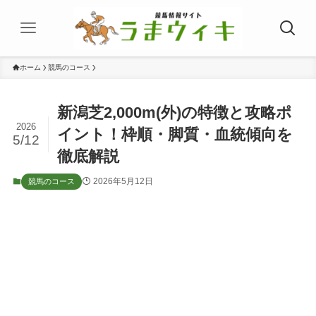
ホーム
競馬のコース
新潟芝2,000m(外)の特徴と攻略ポ
2026
イント！枠順・脚質・血統傾向を
5/12
徹底解説
2026年5月12日
競馬のコース