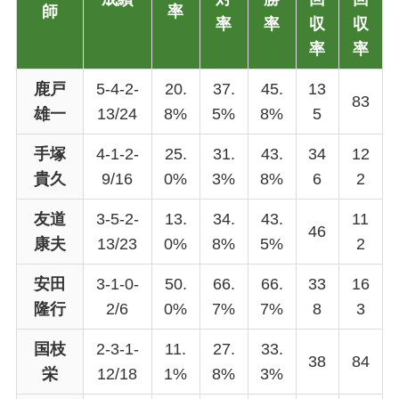
師
率
率
率
収
収
率
率
鹿戸
5-4-2-
20.
37.
45.
13
83
雄一
13/24
8%
5%
8%
5
手塚
4-1-2-
25.
31.
43.
34
12
貴久
9/16
0%
3%
8%
6
2
友道
3-5-2-
13.
34.
43.
11
46
康夫
13/23
0%
8%
5%
2
安田
3-1-0-
50.
66.
66.
33
16
隆行
2/6
0%
7%
7%
8
3
国枝
2-3-1-
11.
27.
33.
38
84
栄
12/18
1%
8%
3%