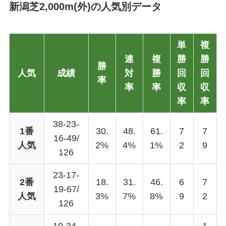
新潟芝2,000m(外)の人気別データ
単
複
連
複
勝
勝
勝
人気
成績
対
勝
回
回
率
率
率
収
収
率
率
38-23-
1番
30.
48.
61.
7
7
16-49/
人気
2%
4%
1%
2
9
126
23-17-
2番
18.
31.
46.
6
7
19-67/
人気
3%
7%
8%
9
2
126