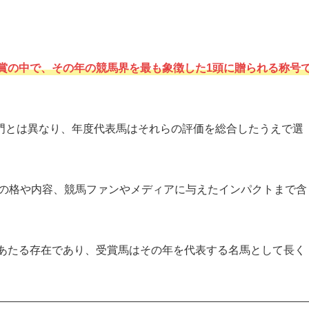
A賞の中で、その年の競馬界を最も象徴した1頭に贈られる称号
門とは異なり、年度代表馬はそれらの評価を総合したうえで選
スの格や内容、競馬ファンやメディアに与えたインパクトまで含
あたる存在であり、受賞馬はその年を代表する名馬として長く