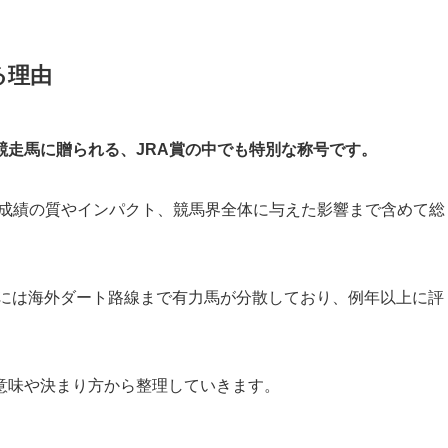
る理由
競走馬に贈られる、JRA賞の中でも特別な称号です。
、成績の質やインパクト、競馬界全体に与えた影響まで含めて総
らには海外ダート路線まで有力馬が分散しており、例年以上に評
意味や決まり方から整理していきます。