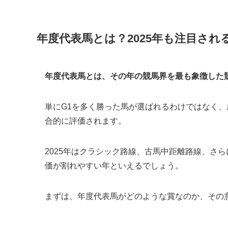
年度代表馬とは？2025年も注目され
年度代表馬とは、その年の競馬界を最も象徴した
単にG1を多く勝った馬が選ばれるわけではなく
合的に評価されます。
2025年はクラシック路線、古馬中距離路線、さ
価が割れやすい年といえるでしょう。
まずは、年度代表馬がどのような賞なのか、その