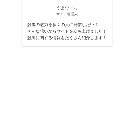
うまウィキ
サイト管理人
競馬の魅力を多くの人に発信したい！
そんな想いからサイトを立ち上げました！
競馬に関する情報をたくさん紹介します！