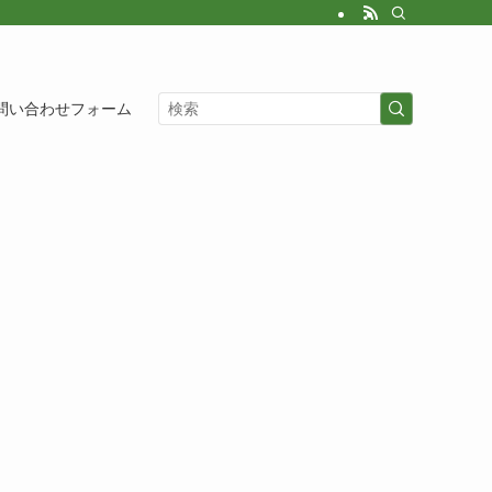
問い合わせフォーム