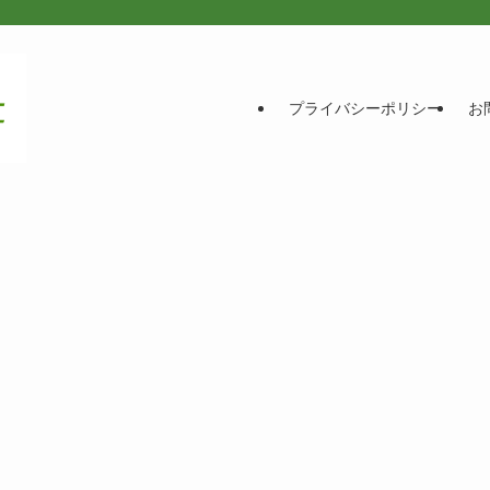
プライバシーポリシー
お