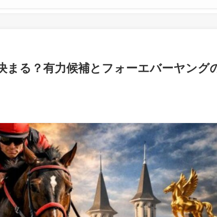
つ決まる？有力候補とフォーエバーヤング