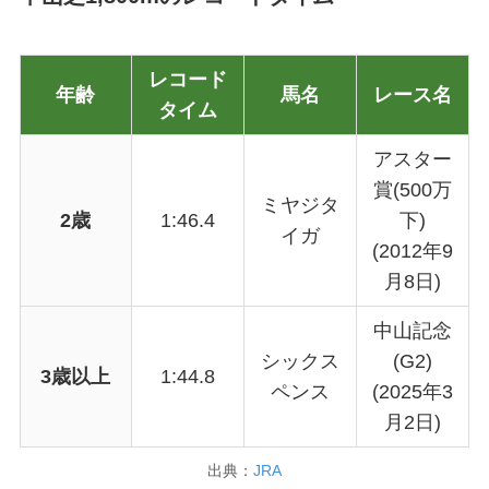
レコード
年齢
馬名
レース名
タイム
アスター
賞(500万
ミヤジタ
2歳
1:46.4
下)
イガ
(2012年9
月8日)
中山記念
シックス
(G2)
3歳以上
1:44.8
ペンス
(2025年3
月2日)
出典：
JRA