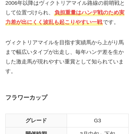
2006年以降はヴィクトリアマイル路線の前哨戦と
して位置づけられ、
負担重量はハンデ戦のため実
力差が出にくく波乱も起こりやすい一戦
です。
ヴィクトリアマイルを目指す実績馬から上がり馬
まで幅広いタイプが出走し、毎年ハンデ差を生か
した激走馬が現れやすい重賞として知られていま
す。
フラワーカップ
グレード
G3
開催時期
3月中旬～下旬