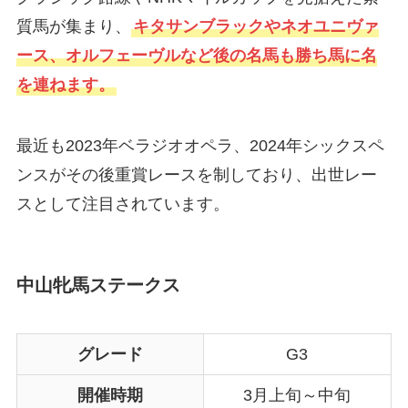
質馬が集まり、
キタサンブラックやネオユニヴァ
ース、オルフェーヴルなど後の名馬も勝ち馬に名
を連ねます。
最近も2023年ベラジオオペラ、2024年シックスペ
ンスがその後重賞レースを制しており、出世レー
スとして注目されています。
中山牝馬ステークス
グレード
G3
開催時期
3月上旬～中旬