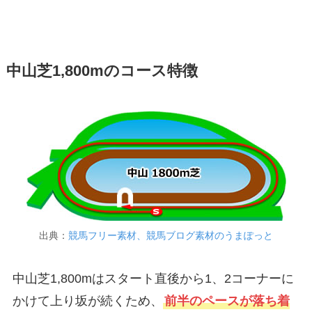
中山芝1,800mのコース特徴
出典：
競馬フリー素材、競馬ブログ素材のうまぽっと
中山芝1,800mはスタート直後から1、2コーナーに
かけて上り坂が続くため、
前半のペースが落ち着