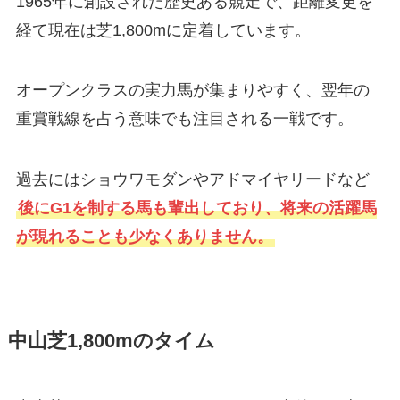
1965年に創設された歴史ある競走で、距離変更を
経て現在は芝1,800mに定着しています。
オープンクラスの実力馬が集まりやすく、翌年の
重賞戦線を占う意味でも注目される一戦です。
過去にはショウワモダンやアドマイヤリードなど
後にG1を制する馬も輩出しており、将来の活躍馬
が現れることも少なくありません。
中山芝1,800mのタイム