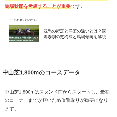
馬場状態を考慮することが重要
です。
あわせて読みたい
競馬の野芝と洋芝の違いとは？競
馬場別の芝構成と馬場傾向を解説
中山芝1,800mのコースデータ
中山芝1,800mはスタンド前からスタートし、最初
のコーナーまでが短いため位置取りが重要になり
ます。