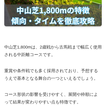
中山芝1,800mは、2歳戦から古馬戦まで幅広く使用
される中距離コースです。
重賞や条件戦でも多く採用されており、予想する
うえで基本となる舞台の一つといえるでしょう。
コース形状の影響を受けやすく、展開や枠順によ
って結果が変わりやすい点も特徴です。