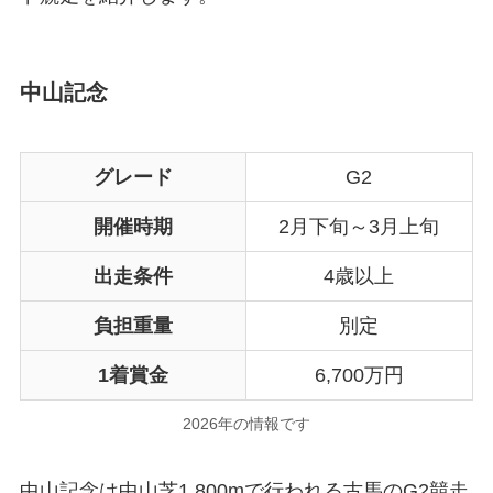
中山記念
グレード
G2
開催時期
2月下旬～3月上旬
出走条件
4歳以上
負担重量
別定
1着賞金
6,700万円
2026年の情報です
中山記念は中山芝1,800mで行われる古馬のG2競走