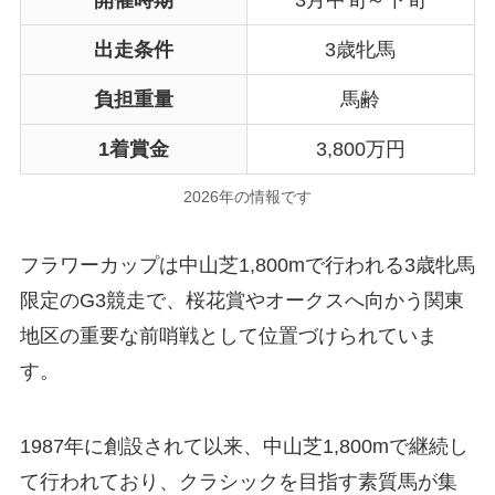
出走条件
3歳牝馬
負担重量
馬齢
1着賞金
3,800万円
2026年の情報です
フラワーカップは中山芝1,800mで行われる3歳牝馬
限定のG3競走で、桜花賞やオークスへ向かう関東
地区の重要な前哨戦として位置づけられていま
す。
1987年に創設されて以来、中山芝1,800mで継続し
て行われており、クラシックを目指す素質馬が集