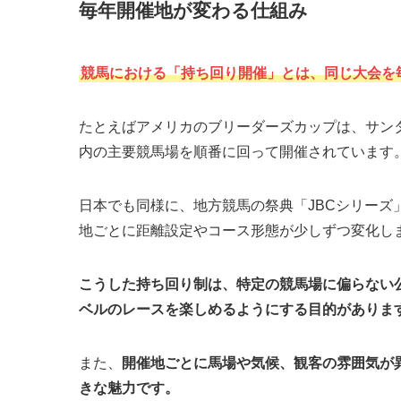
毎年開催地が変わる仕組み
競馬における「持ち回り開催」とは、同じ大会を
たとえばアメリカのブリーダーズカップは、サン
内の主要競馬場を順番に回って開催されています
日本でも同様に、地方競馬の祭典「JBCシリー
地ごとに距離設定やコース形態が少しずつ変化し
こうした持ち回り制は、特定の競馬場に偏らない
ベルのレースを楽しめるようにする目的がありま
また、
開催地ごとに馬場や気候、観客の雰囲気が
きな魅力です。