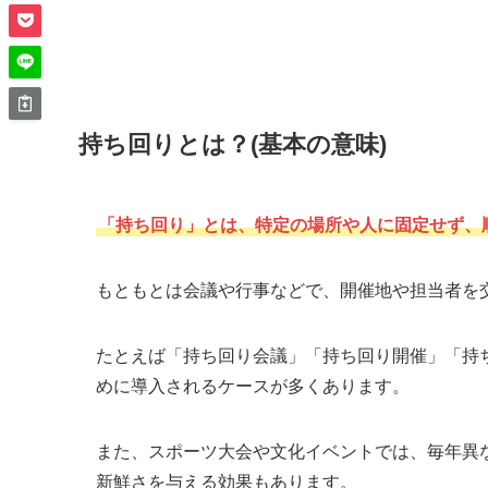
持ち回りとは？(基本の意味)
「持ち回り」とは、特定の場所や人に固定せず、
もともとは会議や行事などで、開催地や担当者を
たとえば「持ち回り会議」「持ち回り開催」「持
めに導入されるケースが多くあります。
また、スポーツ大会や文化イベントでは、毎年異
新鮮さを与える効果もあります。