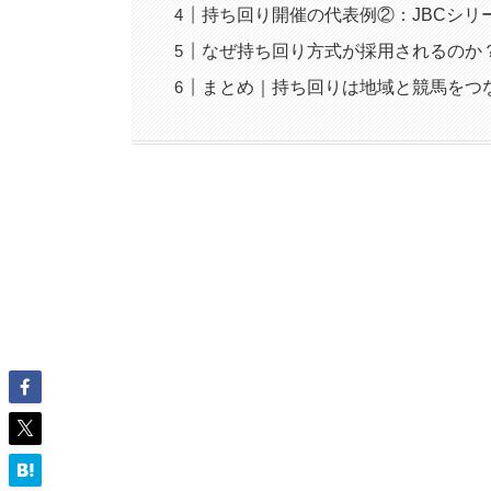
持ち回り開催の代表例②：JBCシリー
なぜ持ち回り方式が採用されるのか
まとめ｜持ち回りは地域と競馬をつ