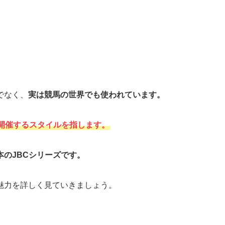
でなく、
実は競馬の世界でも使われています。
開催するスタイルを指します。
のJBCシリーズです。
魅力を詳しく見ていきましょう。