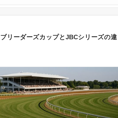
ブリーダーズカップとJBCシリーズの違