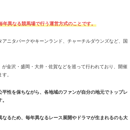
毎年異なる競馬場で行う運営方式のことです。
タアニタパークやキーンランド、チャーチルダウンズなど、国
。
ズ」が金沢・盛岡・大井・佐賀などを巡って行われており、開催
ます。
公平性を保ちながら、各地域のファンが自分の地元でトップレ
す。
異なるため、毎年異なるレース展開やドラマが生まれるのも大