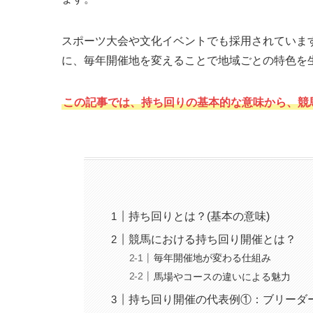
スポーツ大会や文化イベントでも採用されていま
に、毎年開催地を変えることで地域ごとの特色を
この記事では、持ち回りの基本的な意味から、競
持ち回りとは？(基本の意味)
競馬における持ち回り開催とは？
毎年開催地が変わる仕組み
馬場やコースの違いによる魅力
持ち回り開催の代表例①：ブリーダー