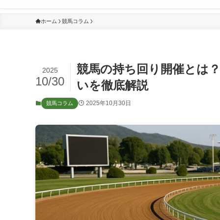
ホーム
競馬コラム
競馬の持ち回り開催とは？
2025
10/30
いを徹底解説
2025年10月30日
競馬コラム