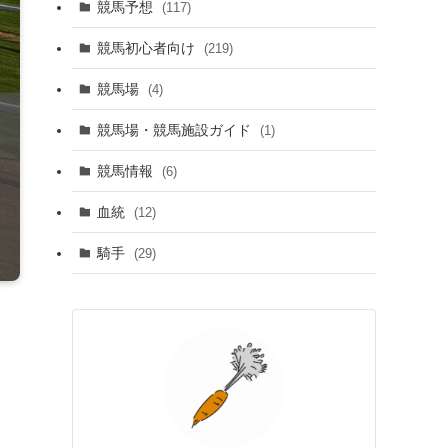
競馬予想
(117)
競馬初心者向け
(219)
競馬場
(4)
競馬場・競馬施設ガイド
(1)
競馬情報
(6)
血統
(12)
騎手
(29)