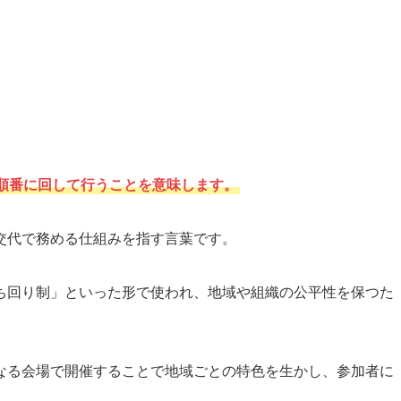
順番に回して行うことを意味します。
交代で務める仕組みを指す言葉です。
ち回り制」といった形で使われ、地域や組織の公平性を保つた
なる会場で開催することで地域ごとの特色を生かし、参加者に