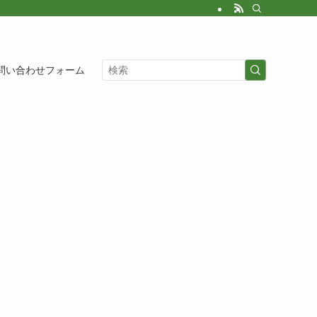
問い合わせフォーム