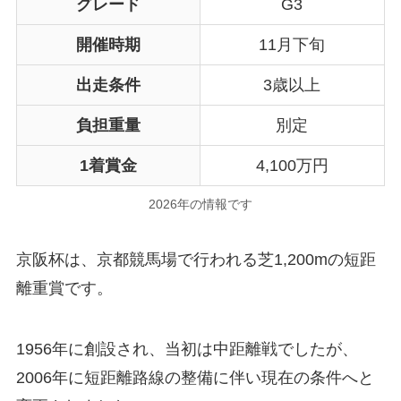
グレード
G3
開催時期
11月下旬
出走条件
3歳以上
負担重量
別定
1着賞金
4,100万円
2026年の情報です
京阪杯は、京都競馬場で行われる芝1,200mの短距
離重賞です。
1956年に創設され、当初は中距離戦でしたが、
2006年に短距離路線の整備に伴い現在の条件へと