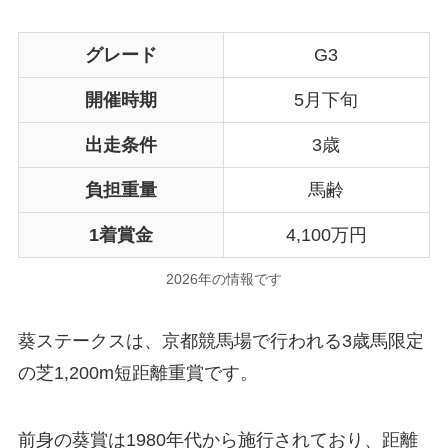
グレード
G3
開催時期
5月下旬
出走条件
3歳
負担重量
馬齢
1着賞金
4,100万円
2026年の情報です
葵ステークスは、京都競馬場で行われる3歳馬限定
の芝1,200m短距離重賞です。
前身の葵賞は1980年代から施行されており、距離