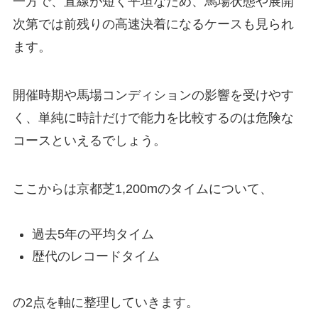
一方で、直線が短く平坦なため、馬場状態や展開
次第では前残りの高速決着になるケースも見られ
ます。
開催時期や馬場コンディションの影響を受けやす
く、単純に時計だけで能力を比較するのは危険な
コースといえるでしょう。
ここからは京都芝1,200mのタイムについて、
過去5年の平均タイム
歴代のレコードタイム
の2点を軸に整理していきます。