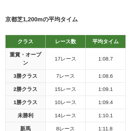
京都芝1,200mの平均タイム
クラス
レース数
平均タイム
重賞・オープ
17レース
1:08.7
ン
3勝クラス
7レース
1:08.6
2勝クラス
15レース
1:09.1
1勝クラス
10レース
1:09.4
未勝利
14レース
1:10.1
新馬
8レース
1:11.8