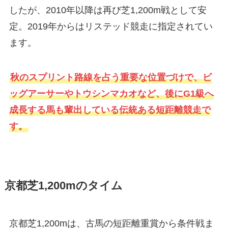
したが、2010年以降は再び芝1,200m戦として安
定。2019年からはリステッド競走に指定されてい
ます。
秋のスプリント路線を占う重要な位置づけで、ビ
ッグアーサーやトウシンマカオなど、後にG1級へ
成長する馬も輩出している伝統ある短距離競走で
す。
京都芝1,200mのタイム
京都芝1,200mは、古馬の短距離重賞から条件戦ま