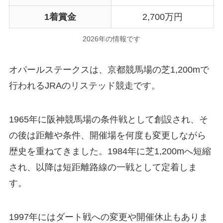
1着賞金
2,700万円
2026年の情報です
オパールステークスは、京都競馬場の芝1,200mで
行われるJRAのリステッド競走です。
1965年に阪神競馬場の条件戦として創設され、そ
の後は距離や条件、開催場を何度も変更しながら
歴史を重ねてきました。1984年に芝1,200mへ短縮
され、以降は短距離路線の一戦として定着しま
す。
1997年にはダート戦への変更や開催休止もありま