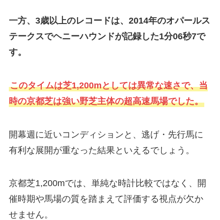
一方、3歳以上のレコードは、2014年のオパールス
テークスでヘニーハウンドが記録した1分06秒7で
す。
このタイムは芝1,200mとしては異常な速さで、当
時の京都芝は強い野芝主体の超高速馬場でした。
開幕週に近いコンディションと、逃げ・先行馬に
有利な展開が重なった結果といえるでしょう。
京都芝1,200mでは、単純な時計比較ではなく、開
催時期や馬場の質を踏まえて評価する視点が欠か
せません。