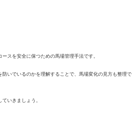
コースを安全に保つための馬場管理手法です。
を防いでいるのかを理解することで、馬場変化の見方も整理で
していきましょう。