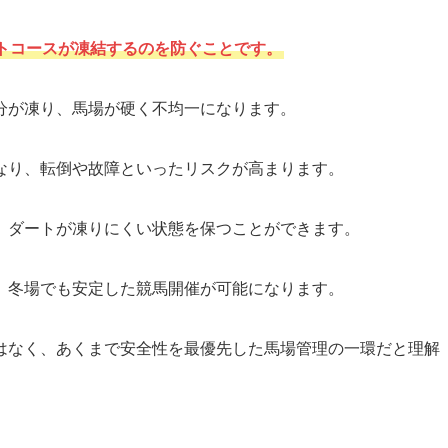
トコースが凍結するのを防ぐことです。
分が凍り、馬場が硬く不均一になります。
なり、転倒や故障といったリスクが高まります。
、ダートが凍りにくい状態を保つことができます。
、冬場でも安定した競馬開催が可能になります。
はなく、あくまで安全性を最優先した馬場管理の一環だと理解