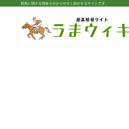
競馬に関する情報を分かりやすく紹介するサイトです。