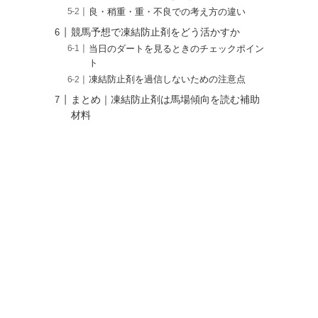
良・稍重・重・不良での考え方の違い
競馬予想で凍結防止剤をどう活かすか
当日のダートを見るときのチェックポイン
ト
凍結防止剤を過信しないための注意点
まとめ｜凍結防止剤は馬場傾向を読む補助
材料