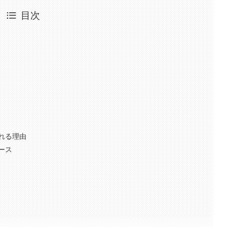
目次
れる理由
ース