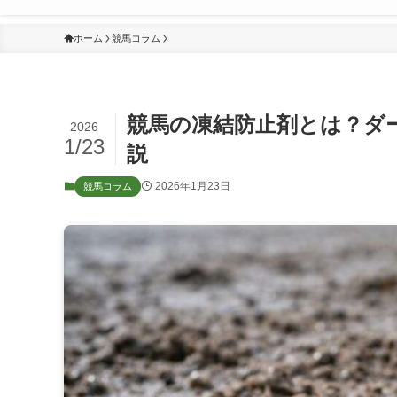
ホーム
競馬コラム
競馬の凍結防止剤とは？ダ
2026
1/23
説
2026年1月23日
競馬コラム