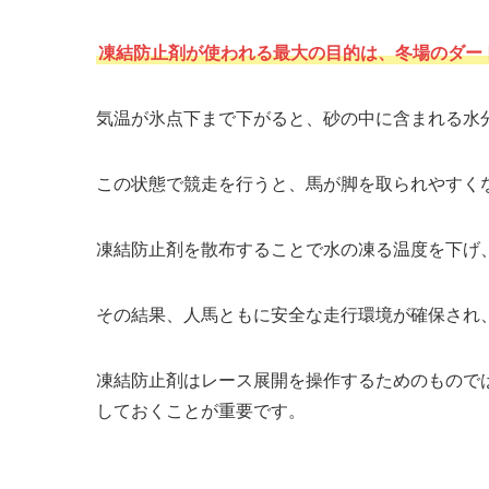
凍結防止剤が使われる最大の目的は、冬場のダー
気温が氷点下まで下がると、砂の中に含まれる水
この状態で競走を行うと、馬が脚を取られやすく
凍結防止剤を散布することで水の凍る温度を下げ
その結果、人馬ともに安全な走行環境が確保され
凍結防止剤はレース展開を操作するためのもので
しておくことが重要です。