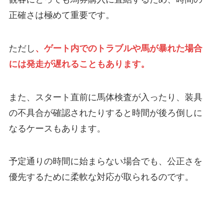
正確さは極めて重要です。
ただし
、ゲート内でのトラブルや馬が暴れた場合
には発走が遅れることもあります。
また、スタート直前に馬体検査が入ったり、装具
の不具合が確認されたりすると時間が後ろ倒しに
なるケースもあります。
予定通りの時間に始まらない場合でも、公正さを
優先するために柔軟な対応が取られるのです。