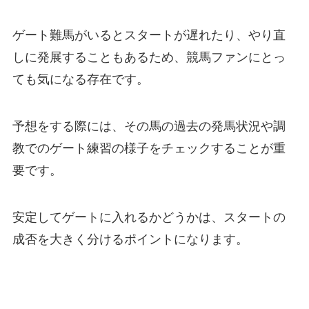
ゲート難馬がいるとスタートが遅れたり、やり直
しに発展することもあるため、競馬ファンにとっ
ても気になる存在です。
予想をする際には、その馬の過去の発馬状況や調
教でのゲート練習の様子をチェックすることが重
要です。
安定してゲートに入れるかどうかは、スタートの
成否を大きく分けるポイントになります。