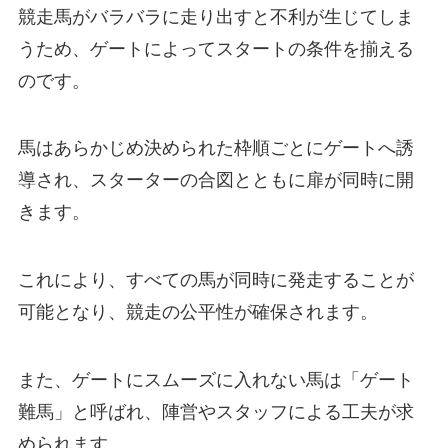
競走馬がバラバラに走り出すと不利が生じてしま
うため、ゲートによってスタートの条件を揃える
のです。
馬はあらかじめ決められた枠順ごとにゲートへ誘
導され、スターターの合図とともに扉が同時に開
きます。
これにより、すべての馬が同時に発走することが
可能となり、競走の公平性が確保されます。
また、ゲートにスムーズに入れない馬は「ゲート
難馬」と呼ばれ、陣営やスタッフによる工夫が求
められます。