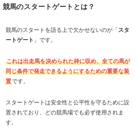
競馬のスタートゲートとは？
競馬のスタートを語る上で欠かせないのが「
スタ
ートゲート
」です。
これは出走馬を決められた枠に収め、全ての馬が
同じ条件で発走できるようにするための重要な装
置
です。
スタートゲートは安全性と公平性を守るために設
置されており、どの競馬場でも必ず使用されま
す。