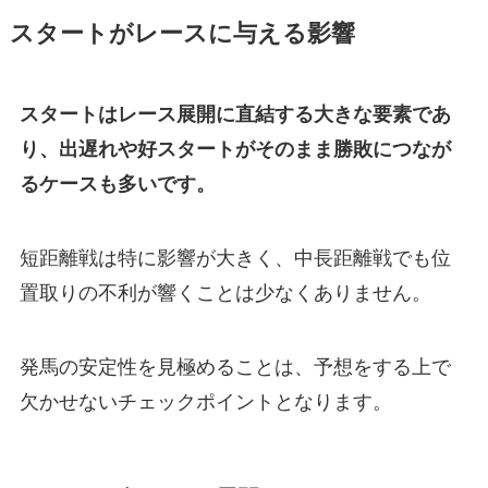
スタートがレースに与える影響
スタートはレース展開に直結する大きな要素であ
り、出遅れや好スタートがそのまま勝敗につなが
るケースも多いです。
短距離戦は特に影響が大きく、中長距離戦でも位
置取りの不利が響くことは少なくありません。
発馬の安定性を見極めることは、予想をする上で
欠かせないチェックポイントとなります。