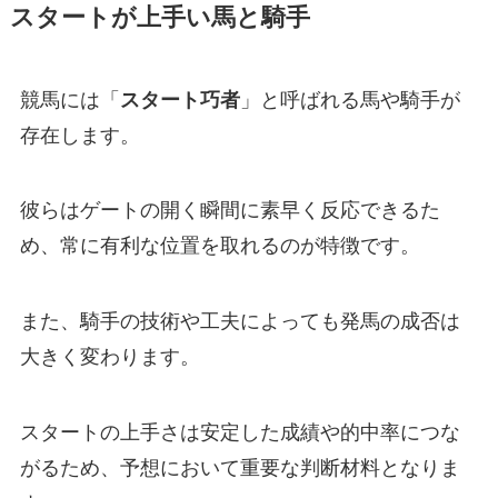
スタートが上手い馬と騎手
競馬には「
スタート巧者
」と呼ばれる馬や騎手が
存在します。
彼らはゲートの開く瞬間に素早く反応できるた
め、常に有利な位置を取れるのが特徴です。
また、騎手の技術や工夫によっても発馬の成否は
大きく変わります。
スタートの上手さは安定した成績や的中率につな
がるため、予想において重要な判断材料となりま