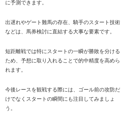
に予測できます。
出遅れやゲート難馬の存在、騎手のスタート技術
などは、馬券検討に直結する大事な要素です。
短距離戦では特にスタートの一瞬が勝敗を分ける
ため、予想に取り入れることで的中精度を高めら
れます。
今後レースを観戦する際には、ゴール前の攻防だ
けでなくスタートの瞬間にも注目してみましょ
う。