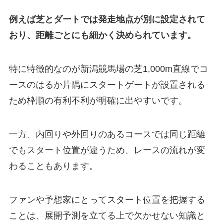
例えば芝とダートでは発走地点が別に設定されて
おり、距離ごとにも細かく決められています。
特に特徴的なのが新潟競馬場の芝1,000m直線でコ
ースのはるか片隅にスタートゲートが設置される
ため枠順の有利不利が明確に出やすいです。
一方、内回りや外回りのあるコースでは同じ距離
でもスタート位置が違うため、レースの流れが変
わることもあります。
ファンや予想家にとってスタート位置を把握する
ことは、展開予測を立てる上で欠かせない知識と